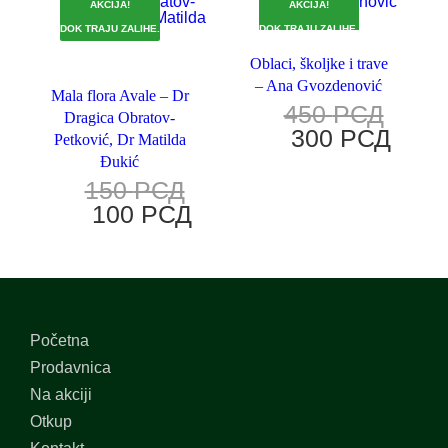
AKCIJA!
AKCIJA!
DOK TRAJU ZALIHE.
DOK TRAJU ZALIHE.
Oblaci, školjke i trave
– Ana Gvozdenović
Mala flora Avale – Dr
450
РСД
Dragica Obratov-
300
РСД
Petković, Dr Matilda
Đukić
150
РСД
100
РСД
Početna
Prodavnica
Na akciji
Otkup