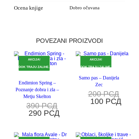
Ocena knjige
Dobro očuvana
POVEZANI PROIZVODI
AKCIJA!
AKCIJA!
DOK TRAJU ZALIHE.
DOK TRAJU ZALIHE.
Samo pas – Danijela
Endimion Spring –
Zec
Poznanje dobra i zla –
200
РСД
Metju Skelton
100
РСД
390
РСД
290
РСД