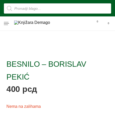
0
0
BESNILO – BORISLAV
PEKIĆ
400
рсд
Nema na zalihama