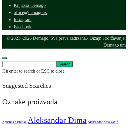
Knjižara Demago
office@demago.rs
Instagram
Facebook
© 2021–2026 Demago. Sva prava zadržana.· Dizajn i održavanje:
Demago tim
Search
Search
for:
Hit enter to search or ESC to close
Suggested Searches
Oznake proizvoda
Aleksandar Dima
Agustina basterika
Aleksandar Novaković