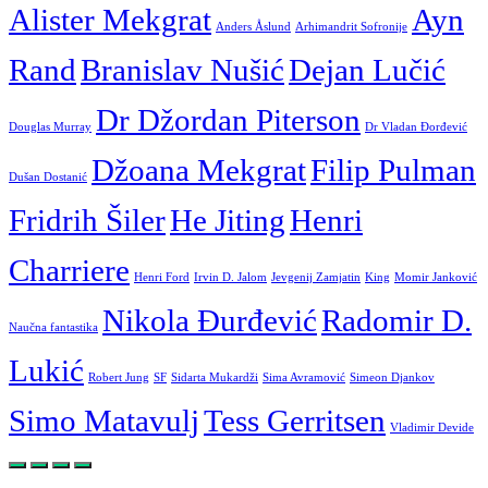
Alister Mekgrat
Ayn
Anders Åslund
Arhimandrit Sofronije
Rand
Branislav Nušić
Dejan Lučić
Dr Džordan Piterson
Douglas Murray
Dr Vladan Đorđević
Džoana Mekgrat
Filip Pulman
Dušan Dostanić
Fridrih Šiler
He Jiting
Henri
Charriere
Henri Ford
Irvin D. Jalom
Jevgenij Zamjatin
King
Momir Janković
Nikola Đurđević
Radomir D.
Naučna fantastika
Lukić
Robert Jung
SF
Sidarta Mukardži
Sima Avramović
Simeon Djankov
Simo Matavulj
Tess Gerritsen
Vladimir Devide