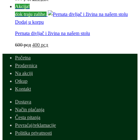
cena
cena
Akcija!
je
je:
dok traju zalihe.
bila:
290 рсд.
Dodaj u korpu
390 рсд.
Pernata divljač i živina na našem stolu
Originalna
Trenutna
600
рсд
400
рсд
cena
cena
Početna
je
je:
Prodavnica
bila:
400 рсд.
Na akciji
600 рсд.
Otkup
Kontakt
Dostava
Način plaćanja
Česta pitanja
Povraćaj/reklamacije
Politika privatnosti