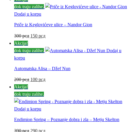
dok traju zalihe.
Dodaj u korpu
Priče iz Keglovićeve ulice – Nandor Gion
Originalna
Trenutna
300
рсд
150
рсд
cena
cena
Akcija!
je
je:
dok traju zalihe.
Dodaj u
bila:
150 рсд.
korpu
300 рсд.
Automatska Alisa – Džef Nun
Originalna
Trenutna
200
рсд
100
рсд
cena
cena
Akcija!
je
je:
dok traju zalihe.
bila:
100 рсд.
200 рсд.
Dodaj u korpu
Endimion Spring – Poznanje dobra i zla – Metju Skelton
Originalna
Trenutna
390
рсд
290
рсд