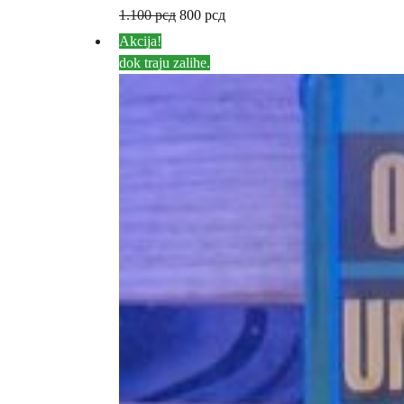
1.100
рсд
800
рсд
Akcija!
dok traju zalihe.