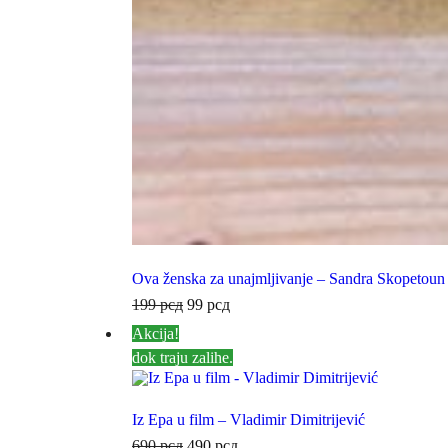
Ova ženska za unajmljivanje – Sandra Skopetoun
199
рсд
99
рсд
Akcija!
dok traju zalihe.
Iz Epa u film – Vladimir Dimitrijević
690
рсд
490
рсд