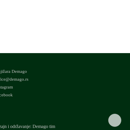
jižara Demago
fice@demago.rs
stagram
cebook
ajn i održavanje: Demago tim