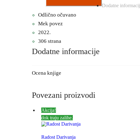
Dodatne informaci
Odlično očuvano
Mek povez
2022.
306 strana
Dodatne informacije
Ocena knjige
Povezani proizvodi
Akcija!
dok traju zalihe.
Radost Darivanja