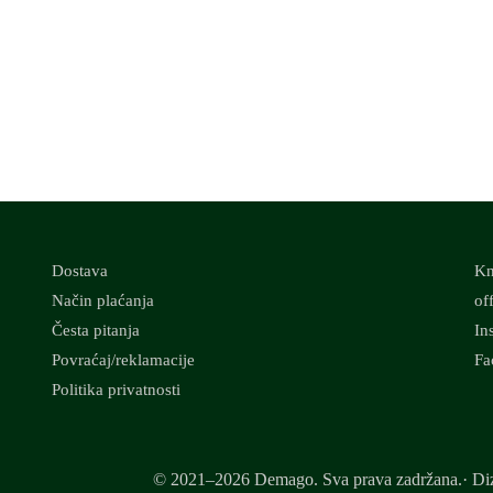
Dostava
Kn
Način plaćanja
of
Česta pitanja
In
Povraćaj/reklamacije
Fa
Politika privatnosti
© 2021–2026 Demago. Sva prava zadržana.· Diz