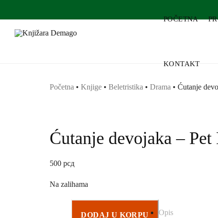
POČETNA
P
KONTAKT
Početna
•
Knjige
•
Beletristika
•
Drama
•
Ćutanje devo
Ćutanje devojaka – Pet
500
рсд
Na zalihama
Opis
DODAJ U KORPU