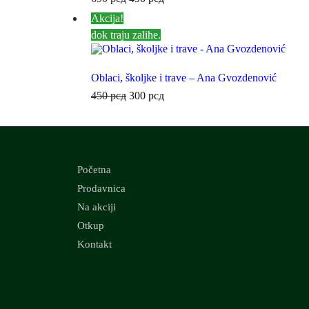
Akcija!
dok traju zalihe.
Oblaci, školjke i trave – Ana Gvozdenović
450
рсд
300
рсд
Početna
Prodavnica
Na akciji
Otkup
Kontakt