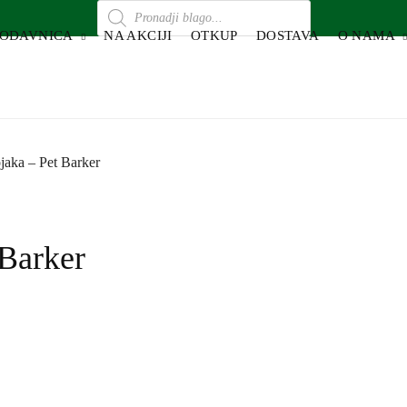
RODAVNICA
NA AKCIJI
OTKUP
DOSTAVA
O NAMA
jaka – Pet Barker
 Barker