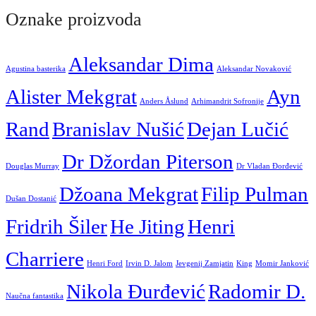
Oznake proizvoda
Aleksandar Dima
Agustina basterika
Aleksandar Novaković
Alister Mekgrat
Ayn
Anders Åslund
Arhimandrit Sofronije
Rand
Branislav Nušić
Dejan Lučić
Dr Džordan Piterson
Douglas Murray
Dr Vladan Đorđević
Džoana Mekgrat
Filip Pulman
Dušan Dostanić
Fridrih Šiler
He Jiting
Henri
Charriere
Henri Ford
Irvin D. Jalom
Jevgenij Zamjatin
King
Momir Janković
Nikola Đurđević
Radomir D.
Naučna fantastika