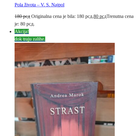
Pola života – V. S. Najpol
180
рсд
Originalna cena je bila: 180 рсд.
80
рсд
Trenutna cena
je: 80 рсд.
Akcija!
dok traju zalihe.