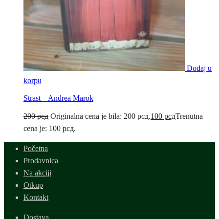
Dodaj u
korpu
Strast – Andrea Marok
200
рсд
Originalna cena je bila: 200 рсд.
100
рсд
Trenutna
cena je: 100 рсд.
Početna
Prodavnica
Na akciji
Otkup
Kontakt
Dostava