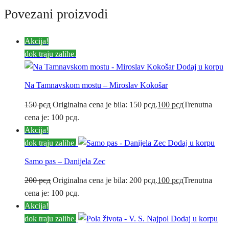
Povezani proizvodi
Akcija!
dok traju zalihe.
Dodaj u korpu
Na Tamnavskom mostu – Miroslav Kokošar
150
рсд
Originalna cena je bila: 150 рсд.
100
рсд
Trenutna
cena je: 100 рсд.
Akcija!
dok traju zalihe.
Dodaj u korpu
Samo pas – Danijela Zec
200
рсд
Originalna cena je bila: 200 рсд.
100
рсд
Trenutna
cena je: 100 рсд.
Akcija!
dok traju zalihe.
Dodaj u korpu