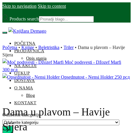
Skip to navigation
Skip to content
Products search
POČETNA
Početna
•
Knjige
•
Beletristika
•
Triler
•
Dama u plavom – Havije
PRODAVNICA
Sijera
Opis stanja
Moć podsvesti - Džozef Marfi
NA AKCIJI
300
рсд
OTKUP
Opsednutost - Nensi Holder
250
рсд
DOSTAVA
O NAMA
Blog
KONTAKT
Dama u plavom – Havije
Odaberite kategoriju
Sijera