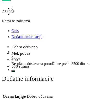
0
200
рсд
Nema na zalihama
Opis
Dodatne informacije
Dobro očuvano
Mek povez
0
2007.
Besplatna dostava za porudžbine preko 3500 dinara
336 strana
Dodatne informacije
Ocena knjige
Dobro očuvana