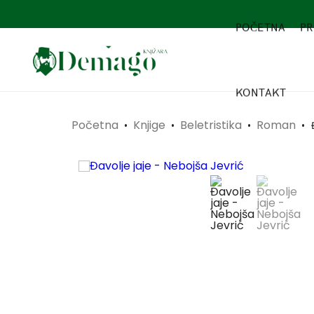
POČETNA
PR
KONTAKT
Početna
Knjige
Beletristika
Roman
•
•
•
•