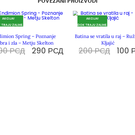
POVEZANI PROIZVODI
AKCIJA!
AKCIJA!
 TRAJU ZALIHE.
DOK TRAJU ZALIHE.
imion Spring – Poznanje
Batina se vratila u raj – Ru
bra i zla – Metju Skelton
Kljajić
90
РСД
290
РСД
200
РСД
100