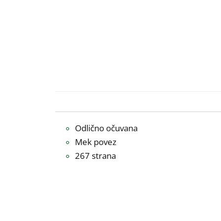
Odlično očuvana
Mek povez
267 strana