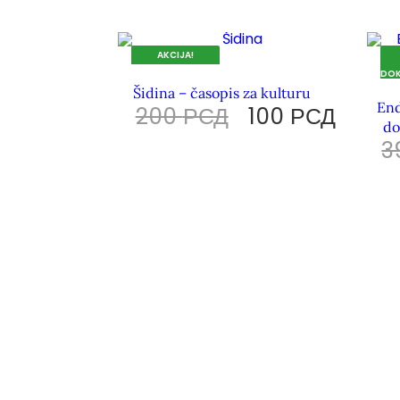
AKCIJA!
DOK TRAJU ZALIHE.
DOK
Šidina – časopis za kulturu
End
200
РСД
100
РСД
do
3