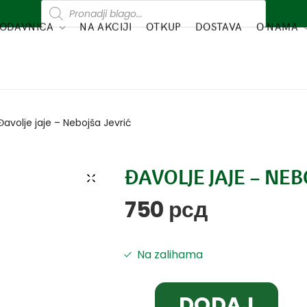
ODAVNICA
NA AKCIJI
OTKUP
DOSTAVA
O NAMA
Đavolje jaje – Nebojša Jevrić
ĐAVOLJE JAJE – NEB
750
рсд
Na zalihama
DODAJ