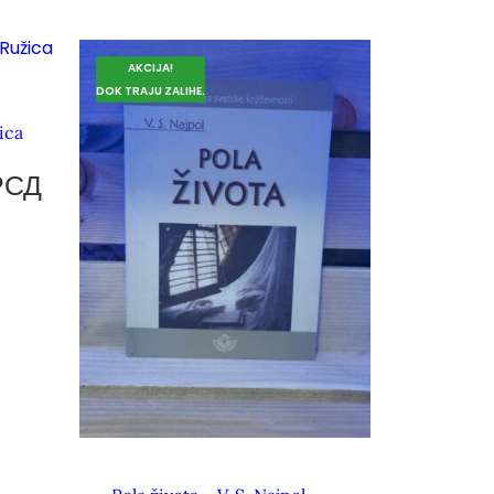
AKCIJA!
DOK TRAJU ZALIHE.
žica
РСД