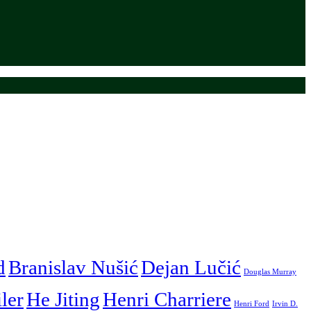
d
Branislav Nušić
Dejan Lučić
Douglas Murray
iler
He Jiting
Henri Charriere
Henri Ford
Irvin D.