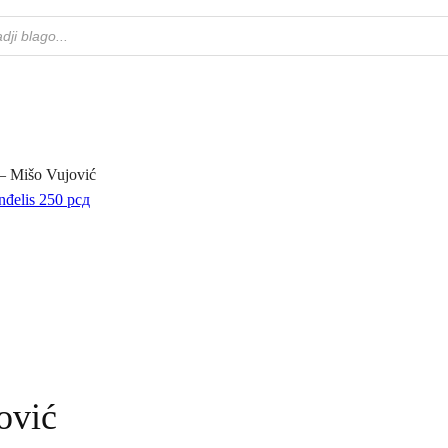
 – Mišo Vujović
nđelis
250
рсд
ović