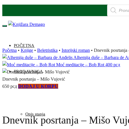
Products
Skip
Skip
search
to
to
navigation
content
POČETNA
Početna
•
Knjige
•
Beletristika
•
Istorijski roman
•
Dnevnik posrtanja
Alhemija duše – Barbara de A
Moć meditacije – Bob Rot
400
рсд
PRODAVNICA
Dnevnik posrtanja – Mišo Vujović
650
рсд
DODAJ U KORPU
Opis stanja
Dnevnik posrtanja – Mišo Vuj