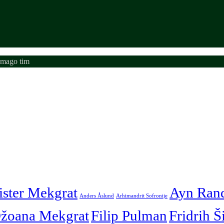
emago tim
ister Mekgrat
Ayn Ran
Anders Åslund
Arhimandrit Sofronije
žoana Mekgrat
Filip Pulman
Fridrih Š