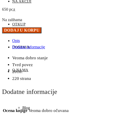
NA AKCIJI
650
рсд
Na zalihama
OTKUP
Dnevnik
DODAJ U KORPU
posrtanja
Opis
–
Dodatne informacije
DOSTAVA
Mišo
Vujović
Veoma dobro stanje
količina
Tvrd povez
O NAMA
2018.
220 strana
Dodatne informacije
Blog
Ocena knjige
Veoma dobro očuvana