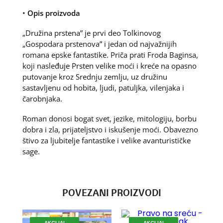
•
Opis proizvoda
„Družina prstena” je prvi deo Tolkinovog
„Gospodara prstenova” i jedan od najvažnijih
romana epske fantastike. Priča prati Froda Baginsa,
koji nasleđuje Prsten velike moći i kreće na opasno
putovanje kroz Srednju zemlju, uz družinu
sastavljenu od hobita, ljudi, patuljka, vilenjaka i
čarobnjaka.
Roman donosi bogat svet, jezike, mitologiju, borbu
dobra i zla, prijateljstvo i iskušenje moći. Obavezno
štivo za ljubitelje fantastike i velike avanturističke
sage.
POVEZANI PROIZVODI
AKCIJA!
AKCIJA!