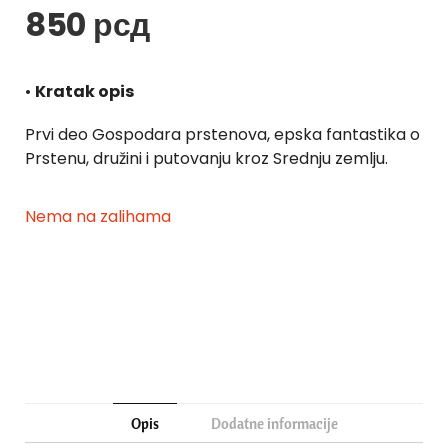
850
рсд
•
Kratak opis
Prvi deo Gospodara prstenova, epska fantastika o
Prstenu, družini i putovanju kroz Srednju zemlju.
Nema na zalihama
Opis
Dodatne informacije