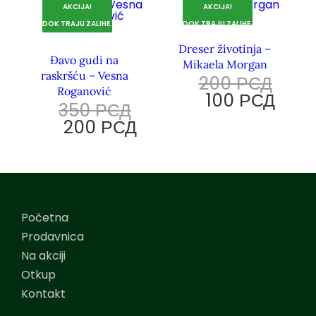
AKCIJA!
AKCIJA!
DOK TRAJU ZALIHE.
DOK TRAJU ZALIHE.
Dreser životinja –
Đavo gudi na
Mikaela Morgan
raskršću – Vesna
200
РСД
Roganović
100
РСД
350
РСД
200
РСД
Početna
Prodavnica
Na akciji
Otkup
Kontakt