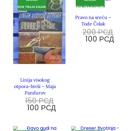
DOK TRAJU ZALIHE.
DOK TRAJU ZALIHE.
Pravo na sreću –
Tode Čolak
200
РСД
100
РСД
Linija visokog
otpora-bivši – Maja
Pandurov
150
РСД
100
РСД