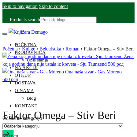
Skip to navigation
Skip to content
Products search
POČETNA
Početna
•
Knjige
•
Beletristika
•
Roman
•
Faktor Omega – Stiv Beri
PRODAVNICA
Žena
Opis stanja
koja godinu dana nije ustala iz kreveta - Sju Taunzend
500
рсд
NA AKCIJI
Ona naša stvar - Gas Moreno
OTKUP
600
рсд
DOSTAVA
O NAMA
Blog
KONTAKT
Faktor Omega – Stiv Beri
Odaberite kategoriju
650
рсд