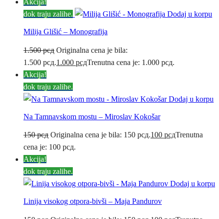
Akcija!
dok traju zalihe.
Dodaj u korpu
Milija Glišić – Monografija
1.500
рсд
Originalna cena je bila:
1.500 рсд.
1.000
рсд
Trenutna cena je: 1.000 рсд.
Akcija!
dok traju zalihe.
Dodaj u korpu
Na Tamnavskom mostu – Miroslav Kokošar
150
рсд
Originalna cena je bila: 150 рсд.
100
рсд
Trenutna
cena je: 100 рсд.
Akcija!
dok traju zalihe.
Dodaj u korpu
Linija visokog otpora-bivši – Maja Pandurov