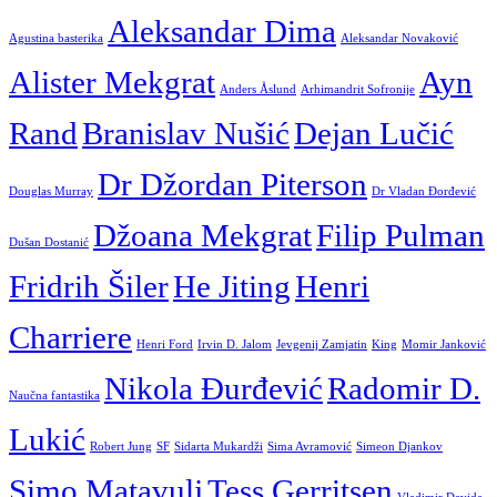
Aleksandar Dima
Agustina basterika
Aleksandar Novaković
Alister Mekgrat
Ayn
Anders Åslund
Arhimandrit Sofronije
Rand
Branislav Nušić
Dejan Lučić
Dr Džordan Piterson
Douglas Murray
Dr Vladan Đorđević
Džoana Mekgrat
Filip Pulman
Dušan Dostanić
Fridrih Šiler
He Jiting
Henri
Charriere
Henri Ford
Irvin D. Jalom
Jevgenij Zamjatin
King
Momir Janković
Nikola Đurđević
Radomir D.
Naučna fantastika
Lukić
Robert Jung
SF
Sidarta Mukardži
Sima Avramović
Simeon Djankov
Simo Matavulj
Tess Gerritsen