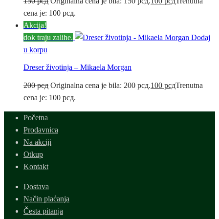
150
рсд
Originalna cena je bila: 150 рсд.
100
рсд
Trenutna
cena je: 100 рсд.
Akcija!
dok traju zalihe.
Dodaj
u korpu
Dreser životinja – Mikaela Morgan
200
рсд
Originalna cena je bila: 200 рсд.
100
рсд
Trenutna
cena je: 100 рсд.
Početna
Prodavnica
Na akciji
Otkup
Kontakt
Dostava
Način plaćanja
Česta pitanja