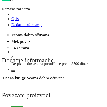
0
Nema na zalihama
Opis
Dodatne informacije
Veoma dobro očuvana
Mek povez
348 strana
0
Dodatne informacije
Besplatna dostava za porudžbine preko 3500 dinara
Ocena knjige
Veoma dobro očuvana
Povezani proizvodi