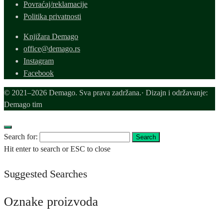
Povraćaj/reklamacije
Politika privatnosti
Knjižara Demago
office@demago.rs
Instagram
Facebook
© 2021–2026 Demago. Sva prava zadržana.· Dizajn i održavanje:
Demago tim
Search for:
Search
Hit enter to search or ESC to close
Suggested Searches
Oznake proizvoda