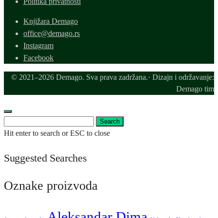
Politika privatnosti
Knjižara Demago
office@demago.rs
Instagram
Facebook
© 2021–2026 Demago. Sva prava zadržana.· Dizajn i održavanje:
Demago tim
Search
Search
for:
Hit enter to search or ESC to close
Suggested Searches
Oznake proizvoda
Aleksandar Dima