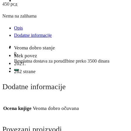
450
рсд
Nema na zalihama
Opis
Dodatne informacije
Veoma dobro stanje
0
Mek povez
Besplatna dostava za porudžbine preko 3500 dinara
2021.
262 strane
Dodatne informacije
Ocena knjige
Veoma dobro očuvana
Povezani proizvodi