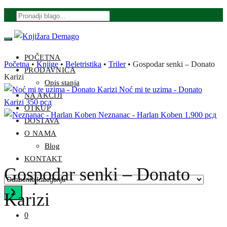
Skip
Skip
Products
to
to
search
navigation
content
POČETNA
Početna
•
Knjige
•
Beletristika
•
Triler
•
Gospodar senki – Donato
PRODAVNICA
Karizi
Opis stanja
Noć mi te uzima - Donato
NA AKCIJI
Karizi
350
рсд
OTKUP
Neznanac - Harlan Koben
1.900
рсд
DOSTAVA
O NAMA
Blog
KONTAKT
Gospodar senki – Donato
Odaberite
kategoriju
Karizi
0