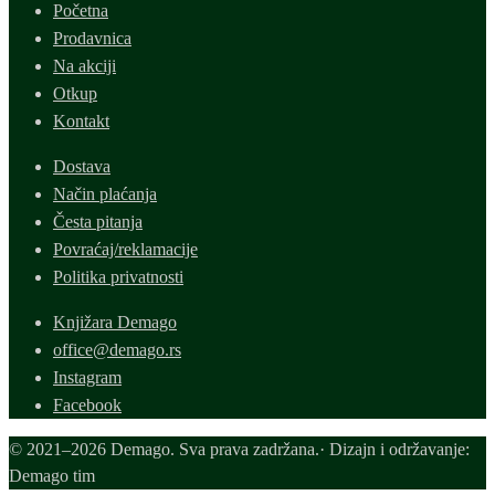
Početna
Prodavnica
Na akciji
Otkup
Kontakt
Dostava
Način plaćanja
Česta pitanja
Povraćaj/reklamacije
Politika privatnosti
Knjižara Demago
office@demago.rs
Instagram
Facebook
© 2021–2026 Demago. Sva prava zadržana.· Dizajn i održavanje:
Demago tim