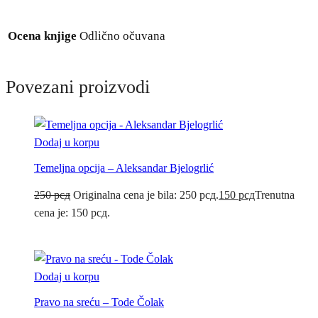
Ocena knjige
Odlično očuvana
Povezani proizvodi
Dodaj u korpu
Temeljna opcija – Aleksandar Bjelogrlić
250
рсд
Originalna cena je bila: 250 рсд.
150
рсд
Trenutna
cena je: 150 рсд.
Dodaj u korpu
Pravo na sreću – Tode Čolak