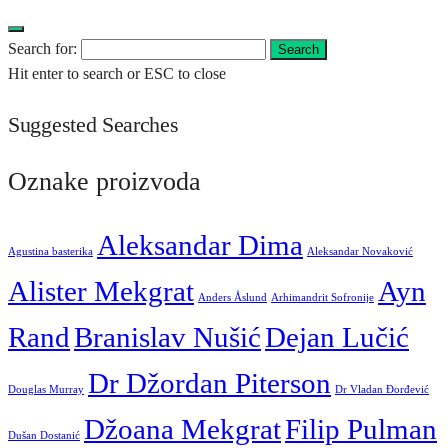
Search for:
Search
Hit enter to search or ESC to close
Suggested Searches
Oznake proizvoda
Aleksandar Dima
Agustina basterika
Aleksandar Novaković
Alister Mekgrat
Ayn
Anders Åslund
Arhimandrit Sofronije
Rand
Branislav Nušić
Dejan Lučić
Dr Džordan Piterson
Douglas Murray
Dr Vladan Đorđević
Džoana Mekgrat
Filip Pulman
Dušan Dostanić