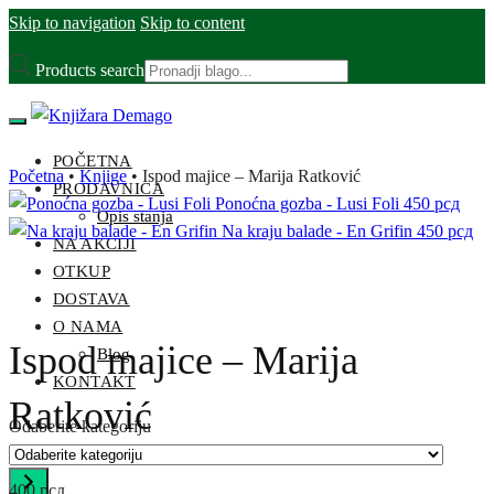
Skip to navigation
Skip to content
Products search
POČETNA
Početna
•
Knjige
•
Ispod majice – Marija Ratković
PRODAVNICA
Ponoćna gozba - Lusi Foli
450
рсд
Opis stanja
Na kraju balade - En Grifin
450
рсд
NA AKCIJI
OTKUP
DOSTAVA
O NAMA
Ispod majice – Marija
Blog
KONTAKT
Ratković
Odaberite kategoriju
400
рсд