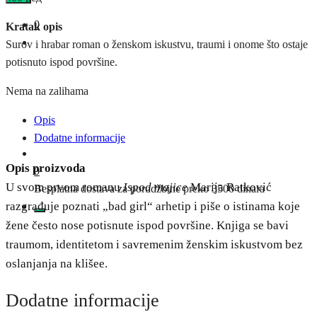
0
Kratak opis
Surov i hrabar roman o ženskom iskustvu, traumi i onome što ostaje
potisnuto ispod površine.
Nema na zalihama
Opis
Dodatne informacije
Opis proizvoda
0
U svom prvom romanu
Ispod majice
Marija Ratković
Besplatna dostava za porudžbine preko 3500 dinara
razgrađuje poznati „bad girl“ arhetip i piše o istinama koje
žene često nose potisnute ispod površine. Knjiga se bavi
traumom, identitetom i savremenim ženskim iskustvom bez
oslanjanja na klišee.
Dodatne informacije