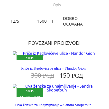
Opis
DOBRO
12/5
1500
1
OČUVANA
POVEZANI PROIZVODI
AKCIJA!
DOK TRAJU ZALIHE.
Priče iz Keglovićeve ulice – Nandor Gion
300
РСД
150
РСД
AKCIJA!
DOK TRAJU ZALIHE.
Ova ženska za unajmljivanje – Sandra Skopetoun