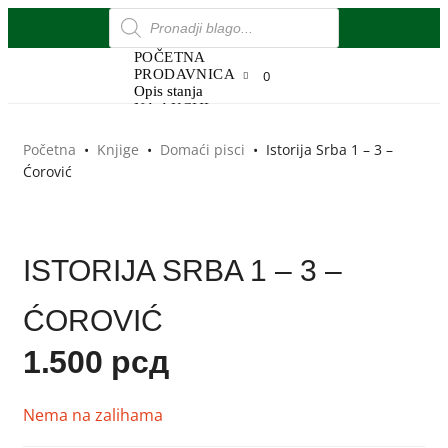
POČETNA
PRODAVNICA
0
Opis stanja
NA AKCIJI
OTKUP
DOSTAVA
Početna
•
Knjige
•
Domaći pisci
•
Istorija Srba 1 – 3 –
O NAMA
Ćorović
Blog
KONTAKT
ISTORIJA SRBA 1 – 3 –
ĆOROVIĆ
1.500
рсд
Nema na zalihama