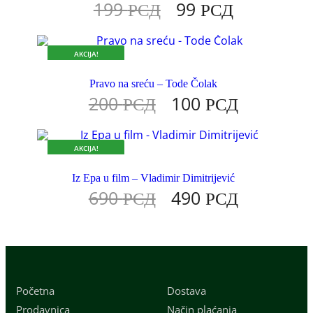
199
РСД
99
РСД
AKCIJA!
DOK TRAJU ZALIHE.
Pravo na sreću – Tode Čolak
200
РСД
100
РСД
AKCIJA!
DOK TRAJU ZALIHE.
Iz Epa u film – Vladimir Dimitrijević
690
РСД
490
РСД
Početna
Dostava
Prodavnica
Način plaćanja