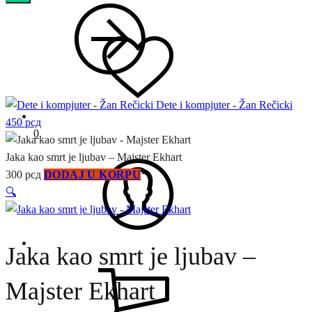
Dete i kompjuter - Žan Rečicki
450
рсд
0
Jaka kao smrt je ljubav – Majster Ekhart
300
рсд
DODAJ U KORPU
🔍
Jaka kao smrt je ljubav –
Majster Ekhart