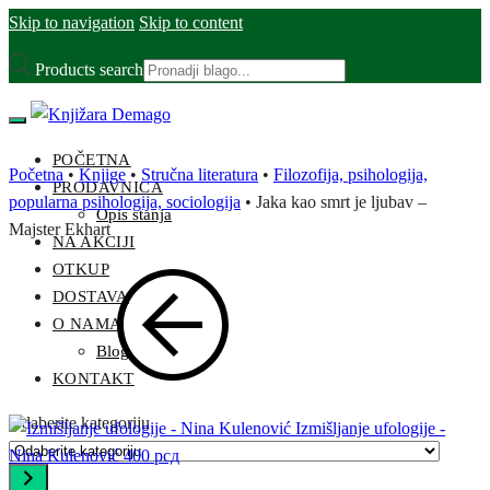
Skip to navigation
Skip to content
Products search
POČETNA
Početna
•
Knjige
•
Stručna literatura
•
Filozofija, psihologija,
PRODAVNICA
popularna psihologija, sociologija
•
Jaka kao smrt je ljubav –
Opis stanja
Majster Ekhart
NA AKCIJI
OTKUP
DOSTAVA
O NAMA
Blog
KONTAKT
Odaberite kategoriju
Izmišljanje ufologije -
Nina Kulenović
400
рсд