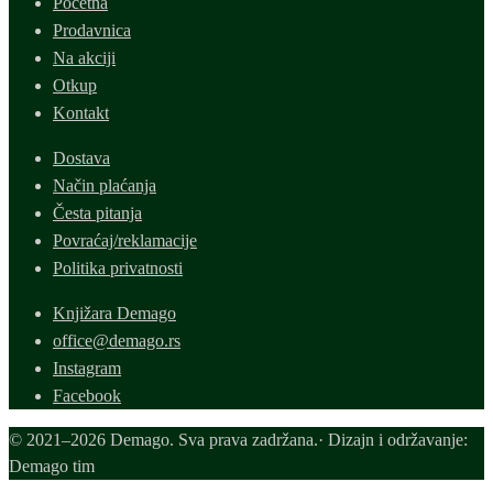
Početna
Prodavnica
Na akciji
Otkup
Kontakt
Dostava
Način plaćanja
Česta pitanja
Povraćaj/reklamacije
Politika privatnosti
Knjižara Demago
office@demago.rs
Instagram
Facebook
© 2021–2026 Demago. Sva prava zadržana.· Dizajn i održavanje:
Demago tim