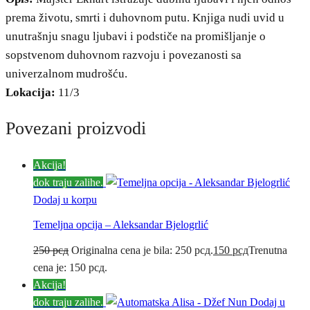
prema životu, smrti i duhovnom putu. Knjiga nudi uvid u
unutrašnju snagu ljubavi i podstiče na promišljanje o
sopstvenom duhovnom razvoju i povezanosti sa
univerzalnom mudrošću.
Lokacija:
11/3
Povezani proizvodi
Akcija!
dok traju zalihe.
Dodaj u korpu
Temeljna opcija – Aleksandar Bjelogrlić
250
рсд
Originalna cena je bila: 250 рсд.
150
рсд
Trenutna
cena je: 150 рсд.
Akcija!
dok traju zalihe.
Dodaj u