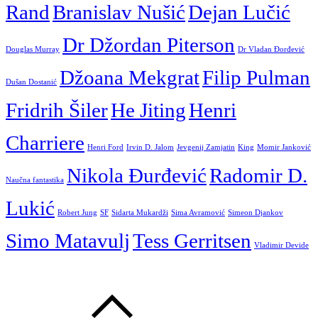
Rand
Branislav Nušić
Dejan Lučić
Dr Džordan Piterson
Douglas Murray
Dr Vladan Đorđević
Džoana Mekgrat
Filip Pulman
Dušan Dostanić
Fridrih Šiler
He Jiting
Henri
Charriere
Henri Ford
Irvin D. Jalom
Jevgenij Zamjatin
King
Momir Janković
Nikola Đurđević
Radomir D.
Naučna fantastika
Lukić
Robert Jung
SF
Sidarta Mukardži
Sima Avramović
Simeon Djankov
Simo Matavulj
Tess Gerritsen
Vladimir Devide