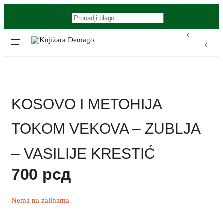
0
0
KOSOVO I METOHIJA
TOKOM VEKOVA – ZUBLJA
– VASILIJE KRESTIĆ
700
рсд
Nema na zalihama