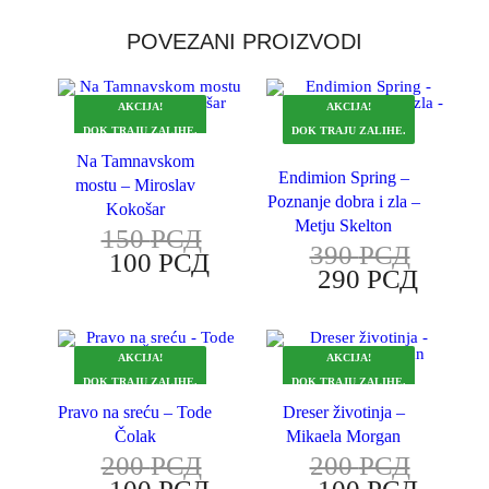
POVEZANI PROIZVODI
AKCIJA!
AKCIJA!
DOK TRAJU ZALIHE.
DOK TRAJU ZALIHE.
Na Tamnavskom
Endimion Spring –
mostu – Miroslav
Poznanje dobra i zla –
Kokošar
Metju Skelton
150
РСД
390
РСД
100
РСД
290
РСД
AKCIJA!
AKCIJA!
DOK TRAJU ZALIHE.
DOK TRAJU ZALIHE.
Pravo na sreću – Tode
Dreser životinja –
Čolak
Mikaela Morgan
200
РСД
200
РСД