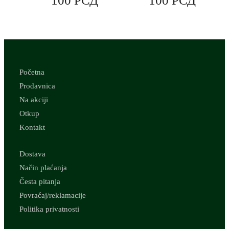
100
РСД
100
РСД
Početna
Prodavnica
Na akciji
Otkup
Kontakt
Dostava
Način plaćanja
Česta pitanja
Povraćaj/reklamacije
Politika privatnosti