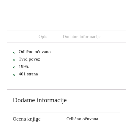
Opis
Dodatne informacije
Odlično očuvano
Tvrd povez
1995.
401 strana
Dodatne informacije
Ocena knjige
Odlično očuvana