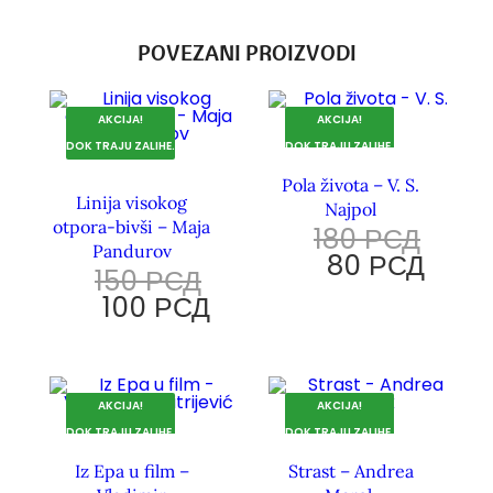
POVEZANI PROIZVODI
AKCIJA!
AKCIJA!
DOK TRAJU ZALIHE.
DOK TRAJU ZALIHE.
Pola života – V. S.
Linija visokog
Najpol
otpora-bivši – Maja
180
РСД
Pandurov
80
РСД
150
РСД
100
РСД
AKCIJA!
AKCIJA!
DOK TRAJU ZALIHE.
DOK TRAJU ZALIHE.
Iz Epa u film –
Strast – Andrea