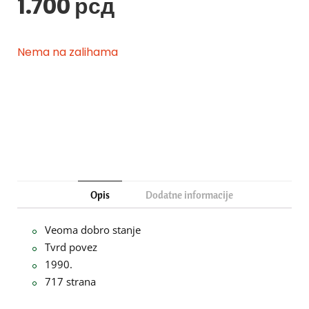
1.700
рсд
Nema na zalihama
Opis
Dodatne informacije
Veoma dobro stanje
Tvrd povez
1990.
717 strana