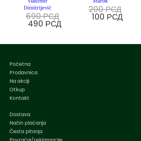
Vladimir
Marok
200
РСД
Dimitrijević
690
РСД
100
РСД
490
РСД
Početna
Prodavnica
Na akciji
Otkup
Kontakt
Dostava
Način plaćanja
Česta pitanja
Povraćaj/reklamacije