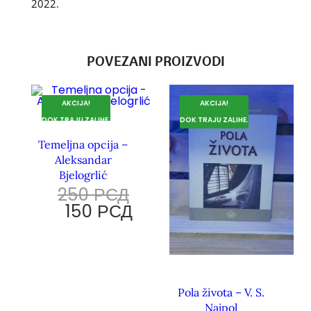
2022.
POVEZANI PROIZVODI
AKCIJA!
AKCIJA!
DOK TRAJU ZALIHE.
DOK TRAJU ZALIHE.
Temeljna opcija –
Aleksandar
Bjelogrlić
250
РСД
150
РСД
Pola života – V. S.
Najpol