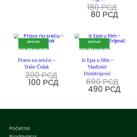
180
РСД
80
РСД
AKCIJA!
AKCIJA!
DOK TRAJU ZALIHE.
DOK TRAJU ZALIHE.
Pravo na sreću –
Iz Epa u film –
Tode Čolak
Vladimir
200
РСД
Dimitrijević
690
РСД
100
РСД
490
РСД
Početna
Prodavnica