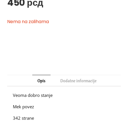
450
рсд
Nema na zalihama
Opis
Dodatne informacije
Veoma dobro stanje
Mek povez
342 strane