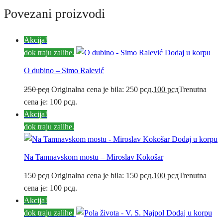
Povezani proizvodi
Akcija!
dok traju zalihe.
Dodaj u korpu
O dubino – Simo Ralević
250
рсд
Originalna cena je bila: 250 рсд.
100
рсд
Trenutna
cena je: 100 рсд.
Akcija!
dok traju zalihe.
Dodaj u korpu
Na Tamnavskom mostu – Miroslav Kokošar
150
рсд
Originalna cena je bila: 150 рсд.
100
рсд
Trenutna
cena je: 100 рсд.
Akcija!
dok traju zalihe.
Dodaj u korpu