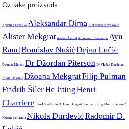
Oznake proizvoda
Aleksandar Dima
Agustina basterika
Aleksandar Novaković
Alister Mekgrat
Ayn
Anders Åslund
Arhimandrit Sofronije
Rand
Branislav Nušić
Dejan Lučić
Dr Džordan Piterson
Douglas Murray
Dr Vladan Đorđević
Džoana Mekgrat
Filip Pulman
Dušan Dostanić
Fridrih Šiler
He Jiting
Henri
Charriere
Henri Ford
Irvin D. Jalom
Jevgenij Zamjatin
King
Momir Janković
Nikola Đurđević
Radomir D.
Naučna fantastika
Lukić