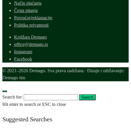
Način plaćanja
Česta pitanja
Povraćaj/reklamacije
Politika privatnosti
Knjižara Demago
office@demago.rs
Instagram
Facebook
© 2021–2026 Demago. Sva prava zadržana.· Dizajn i održavanje:
Demago tim
Search for:
Search
Hit enter to search or ESC to close
Suggested Searches