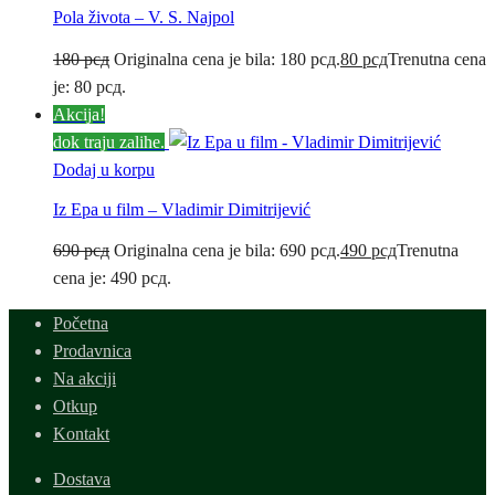
Pola života – V. S. Najpol
180
рсд
Originalna cena je bila: 180 рсд.
80
рсд
Trenutna cena
je: 80 рсд.
Akcija!
dok traju zalihe.
Dodaj u korpu
Iz Epa u film – Vladimir Dimitrijević
690
рсд
Originalna cena je bila: 690 рсд.
490
рсд
Trenutna
cena je: 490 рсд.
Početna
Prodavnica
Na akciji
Otkup
Kontakt
Dostava