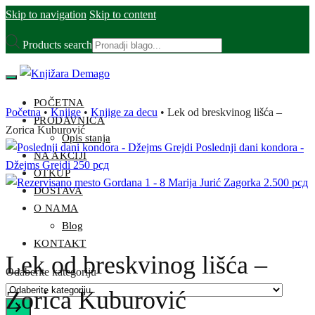
Skip to navigation
Skip to content
Products search
POČETNA
Početna
•
Knjige
•
Knjige za decu
•
Lek od breskvinog lišća –
PRODAVNICA
Zorica Kuburović
Opis stanja
Poslednji dani kondora -
NA AKCIJI
Džejms Grejdi
250
рсд
OTKUP
Gordana 1 - 8 Marija Jurić Zagorka
2.500
рсд
DOSTAVA
O NAMA
Blog
KONTAKT
Lek od breskvinog lišća –
Odaberite kategoriju
Zorica Kuburović