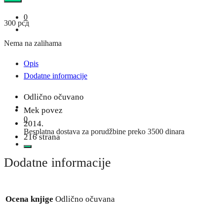
0
300
рсд
Nema na zalihama
Opis
Dodatne informacije
Odlično očuvano
Mek povez
0
2014.
Besplatna dostava za porudžbine preko 3500 dinara
216 strana
Dodatne informacije
Ocena knjige
Odlično očuvana