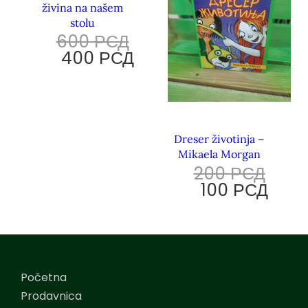
živina na našem
stolu
600
РСД
400
РСД
Dreser životinja –
Mikaela Morgan
200
РСД
100
РСД
Početna
Prodavnica