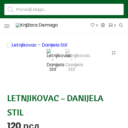
0
0
LETNJIKOVAC – DANIJELA
STIL
120
рсд