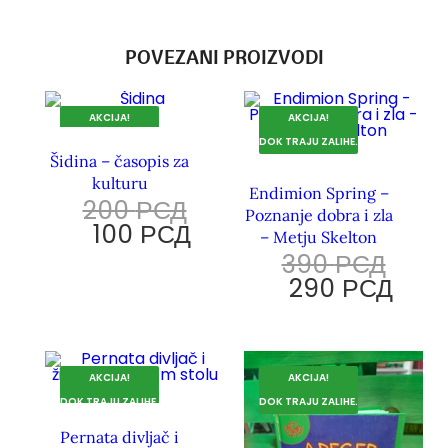
POVEZANI PROIZVODI
AKCIJA!
AKCIJA!
DOK TRAJU ZALIHE.
DOK TRAJU ZALIHE.
Šidina – časopis za
kulturu
Endimion Spring –
200
РСД
Poznanje dobra i zla
100
РСД
– Metju Skelton
390
РСД
290
РСД
AKCIJA!
AKCIJA!
DOK TRAJU ZALIHE.
DOK TRAJU ZALIHE.
Pernata divljač i