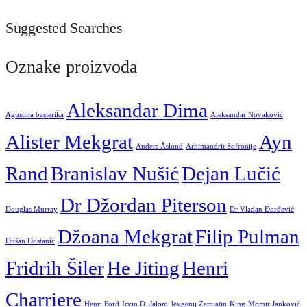
Suggested Searches
Oznake proizvoda
Aleksandar Dima
Agustina basterika
Aleksandar Novaković
Alister Mekgrat
Ayn
Anders Åslund
Arhimandrit Sofronije
Rand
Branislav Nušić
Dejan Lučić
Dr Džordan Piterson
Douglas Murray
Dr Vladan Đorđević
Džoana Mekgrat
Filip Pulman
Dušan Dostanić
Fridrih Šiler
He Jiting
Henri
Charriere
Henri Ford
Irvin D. Jalom
Jevgenij Zamjatin
King
Momir Janković