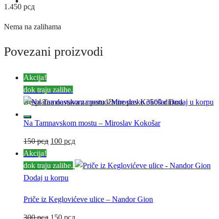
1.450
рсд
Nema na zalihama
Povezani proizvodi
Akcija!
dok traju zalihe.
0
Dodaj u korpu
Besplatna dostava za porudžbine preko 3500 dinara
Na Tamnavskom mostu – Miroslav Kokošar
Originalna
Trenutna
150
рсд
100
рсд
cena
cena
Akcija!
je
je:
dok traju zalihe.
bila:
100 рсд.
Dodaj u korpu
150 рсд.
Priče iz Keglovićeve ulice – Nandor Gion
Originalna
Trenutna
300
рсд
150
рсд