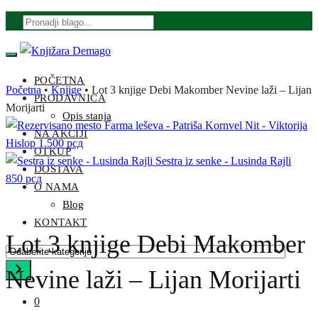
Skip
Skip
Products
to
to
search
navigation
content
POČETNA
Početna
•
Knjige
•
Lot 3 knjige Debi Makomber Nevine laži – Lijan
PRODAVNICA
Morijarti
Opis stanja
Farma leševa - Patriša Kornvel Nit - Viktorija
NA AKCIJI
Hislop
1.500
рсд
OTKUP
Sestra iz senke - Lusinda Rajli
DOSTAVA
850
рсд
O NAMA
Blog
KONTAKT
Lot 3 knjige Debi Makomber
Odaberite
kategoriju
Nevine laži – Lijan Morijarti
0