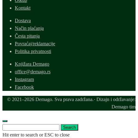
Otkup
Kontakt
Dostava
Način plaćanja
Česta pitanja
Povraćaj/reklamacije
Politika privatnosti
Knjižara Demago
office@demago.rs
Instagram
Facebook
© 2021–2026 Demago. Sva prava zadržana.· Dizajn i održavanje:
Demago tim
Search
Search
for:
Hit enter to search or ESC to close