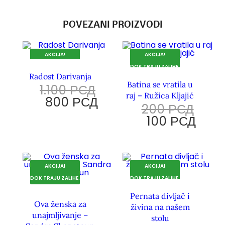
POVEZANI PROIZVODI
AKCIJA!
AKCIJA!
DOK TRAJU ZALIHE.
DOK TRAJU ZALIHE.
Radost Darivanja
Batina se vratila u
1.100
РСД
raj – Ružica Kljajić
800
РСД
200
РСД
100
РСД
AKCIJA!
AKCIJA!
DOK TRAJU ZALIHE.
DOK TRAJU ZALIHE.
Pernata divljač i
Ova ženska za
živina na našem
unajmljivanje –
stolu