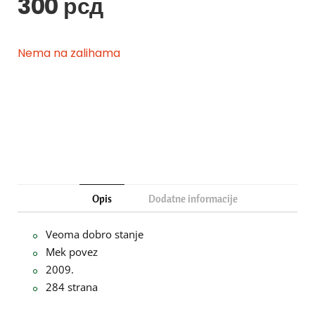
300
рсд
Nema na zalihama
Opis
Dodatne informacije
Veoma dobro stanje
Mek povez
2009.
284 strana