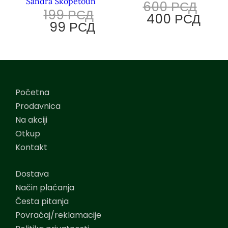
Sandra Skopetoun
600
РСД
199
РСД
400
РСД
99
РСД
Početna
Prodavnica
Na akciji
Otkup
Kontakt
Dostava
Način plaćanja
Česta pitanja
Povraćaj/reklamacije