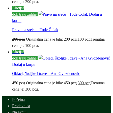
cena je: 290 рсд.
Akcija!
dok traju zalihe.
Dodaj u
korpu
Pravo na sreću – Tode Čolak
200
рсд
Originalna cena je bila: 200 рсд.
100
рсд
Trenutna
cena je: 100 рсд.
Akcija!
dok traju zalihe.
Dodaj u korpu
Oblaci, školjke i trave – Ana Gvozdenović
450
рсд
Originalna cena je bila: 450 рсд.
300
рсд
Trenutna
cena je: 300 рсд.
Početna
Prodavnica
Na akciji