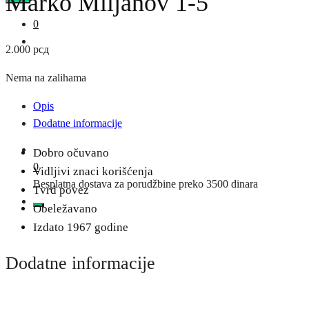
Marko Miljanov 1-5
0
2.000
рсд
Nema na zalihama
Opis
Dodatne informacije
Dobro očuvano
0
Vidljivi znaci korišćenja
Besplatna dostava za porudžbine preko 3500 dinara
Tvrd povez
Obeležavano
Izdato 1967 godine
Dodatne informacije