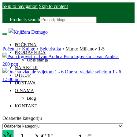
Skip to navigation
Skip to content
Products search
POČETNA
Početna
•
Knjige
•
Beletristika
•
Marko Miljanov 1-5
PRODAVNICA
Psi u trgovištu - Ivan Aralica
Opis stanja
200
рсд
NA AKCIJI
One su vladale svijetom 1 - 6
OTKUP
1.500
рсд
DOSTAVA
O NAMA
Blog
KONTAKT
Odaberite kategoriju