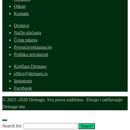
Otkup
Kontakt
Dostava
Način plaćanja
Česta pitanja
Povraćaj/reklamacije
Politika privatnosti
Knjižara Demago
office@demago.rs
Instagram
Facebook
© 2021–2026 Demago. Sva prava zadržana.· Dizajn i održavanje:
Demago tim
Search for:
Search