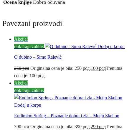
Ocena knjige
Dobro očuvana
Povezani proizvodi
Akcija!
dok traju zalihe.
Dodaj u korpu
O dubino – Simo Ralević
250
рсд
Originalna cena je bila: 250 рсд.
100
рсд
Trenutna
cena je: 100 рсд.
Akcija!
dok traju zalihe.
Dodaj u korpu
Endimion Spring – Poznanje dobra i zla – Metju Skelton
390
рсд
Originalna cena je bila: 390 рсд.
290
рсд
Trenutna