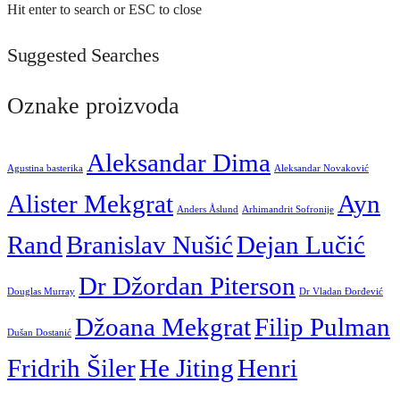
Hit enter to search or ESC to close
Suggested Searches
Oznake proizvoda
Aleksandar Dima
Agustina basterika
Aleksandar Novaković
Alister Mekgrat
Ayn
Anders Åslund
Arhimandrit Sofronije
Rand
Branislav Nušić
Dejan Lučić
Dr Džordan Piterson
Douglas Murray
Dr Vladan Đorđević
Džoana Mekgrat
Filip Pulman
Dušan Dostanić
Fridrih Šiler
He Jiting
Henri