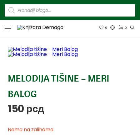
0
0
MELODIJA TIŠINE – MERI
BALOG
150
рсд
Nema na zalihama