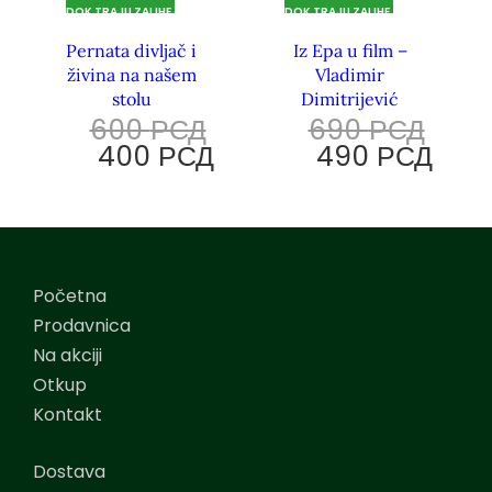
DOK TRAJU ZALIHE.
DOK TRAJU ZALIHE.
Pernata divljač i
Iz Epa u film –
živina na našem
Vladimir
stolu
Dimitrijević
600
РСД
690
РСД
400
РСД
490
РСД
Početna
Prodavnica
Na akciji
Otkup
Kontakt
Dostava