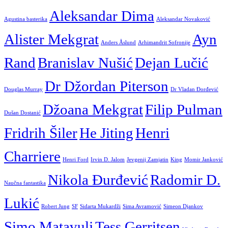
Aleksandar Dima
Agustina basterika
Aleksandar Novaković
Alister Mekgrat
Ayn
Anders Åslund
Arhimandrit Sofronije
Rand
Branislav Nušić
Dejan Lučić
Dr Džordan Piterson
Douglas Murray
Dr Vladan Đorđević
Džoana Mekgrat
Filip Pulman
Dušan Dostanić
Fridrih Šiler
He Jiting
Henri
Charriere
Henri Ford
Irvin D. Jalom
Jevgenij Zamjatin
King
Momir Janković
Nikola Đurđević
Radomir D.
Naučna fantastika
Lukić
Robert Jung
SF
Sidarta Mukardži
Sima Avramović
Simeon Djankov
Simo Matavulj
Tess Gerritsen