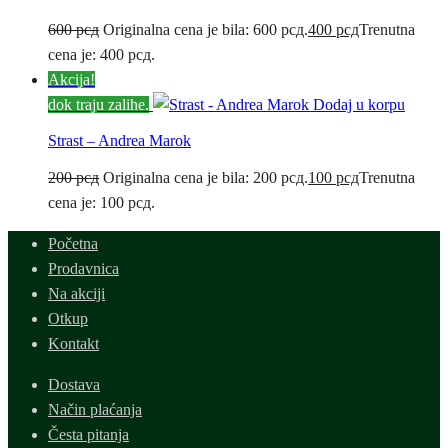
600
рсд
Originalna cena je bila: 600 рсд.
400
рсд
Trenutna
cena je: 400 рсд.
Akcija!
dok traju zalihe.
Dodaj u korpu
Strast – Andrea Marok
200
рсд
Originalna cena je bila: 200 рсд.
100
рсд
Trenutna
cena je: 100 рсд.
Početna
Prodavnica
Na akciji
Otkup
Kontakt
Dostava
Način plaćanja
Česta pitanja