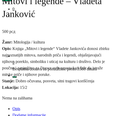
Mitovi i legende – Vladeta
0
Janković
500
рсд
Žanr:
Mitologija / kultura
Opis:
Knjiga „Mitovi i legende“ Vladete Jankovića donosi zbirku
najpoznatijih mitova, narodnih priča i legendi, objašnjavajući
njihovo poreklo, simboliku i uticaj na kulturu i društvo. Delo je
0
poučno i zanimljivo za čitaoce svih uzrasta koji žele da istraže
Besplatna dostava za porudžbine preko 3500 dinara
mitske priče i njihove poruke.
Stanje:
Dobro očuvana, posveta, sitni tragovi korišćenja
Lokacija:
15/2
Nema na zalihama
Opis
Dodatne informacije