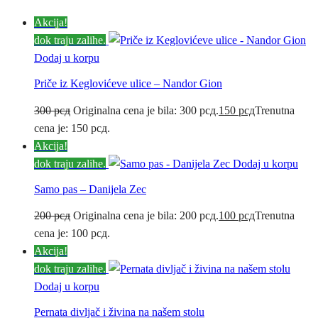
Akcija!
dok traju zalihe.
Dodaj u korpu
Priče iz Keglovićeve ulice – Nandor Gion
300
рсд
Originalna cena je bila: 300 рсд.
150
рсд
Trenutna
cena je: 150 рсд.
Akcija!
dok traju zalihe.
Dodaj u korpu
Samo pas – Danijela Zec
200
рсд
Originalna cena je bila: 200 рсд.
100
рсд
Trenutna
cena je: 100 рсд.
Akcija!
dok traju zalihe.
Dodaj u korpu
Pernata divljač i živina na našem stolu