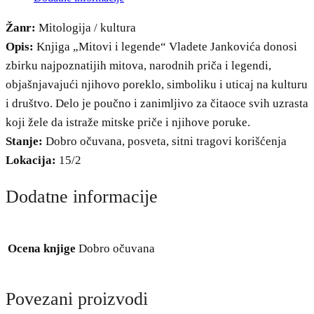
Žanr:
Mitologija / kultura
Opis:
Knjiga „Mitovi i legende“ Vladete Jankovića donosi
zbirku najpoznatijih mitova, narodnih priča i legendi,
objašnjavajući njihovo poreklo, simboliku i uticaj na kulturu
i društvo. Delo je poučno i zanimljivo za čitaoce svih uzrasta
koji žele da istraže mitske priče i njihove poruke.
Stanje:
Dobro očuvana, posveta, sitni tragovi korišćenja
Lokacija:
15/2
Dodatne informacije
Ocena knjige
Dobro očuvana
Povezani proizvodi