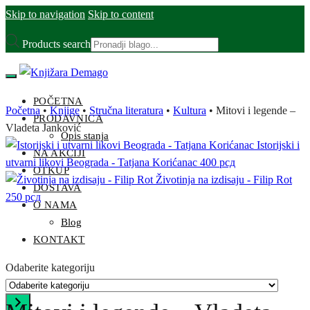
Skip to navigation
Skip to content
Products search
POČETNA
Početna
•
Knjige
•
Stručna literatura
•
Kultura
•
Mitovi i legende –
PRODAVNICA
Vladeta Janković
Opis stanja
Istorijski i
NA AKCIJI
utvarni likovi Beograda - Tatjana Korićanac
400
рсд
OTKUP
Životinja na izdisaju - Filip Rot
DOSTAVA
250
рсд
O NAMA
Blog
KONTAKT
Odaberite kategoriju