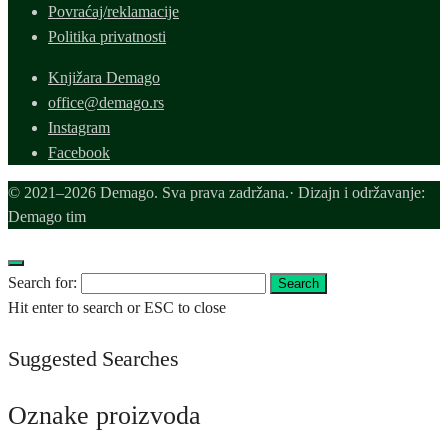
Povraćaj/reklamacije
Politika privatnosti
Knjižara Demago
office@demago.rs
Instagram
Facebook
© 2021–2026 Demago. Sva prava zadržana.· Dizajn i održavanje:
Demago tim
Search for:
Search
Hit enter to search or ESC to close
Suggested Searches
Oznake proizvoda