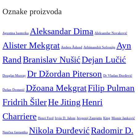
Oznake proizvoda
Aleksandar Dima
Agustina basterika
Aleksandar Novaković
Alister Mekgrat
Ayn
Anders Åslund
Arhimandrit Sofronije
Rand
Branislav Nušić
Dejan Lučić
Dr Džordan Piterson
Douglas Murray
Dr Vladan Đorđević
Džoana Mekgrat
Filip Pulman
Dušan Dostanić
Fridrih Šiler
He Jiting
Henri
Charriere
Henri Ford
Irvin D. Jalom
Jevgenij Zamjatin
King
Momir Janković
Nikola Đurđević
Radomir D.
Naučna fantastika