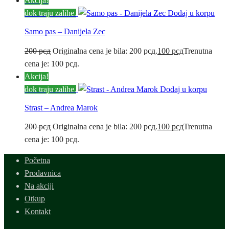
Akcija!
dok traju zalihe.
Dodaj u korpu
Samo pas – Danijela Zec
200
рсд
Originalna cena je bila: 200 рсд.
100
рсд
Trenutna
cena je: 100 рсд.
Akcija!
dok traju zalihe.
Dodaj u korpu
Strast – Andrea Marok
200
рсд
Originalna cena je bila: 200 рсд.
100
рсд
Trenutna
cena je: 100 рсд.
Početna
Prodavnica
Na akciji
Otkup
Kontakt