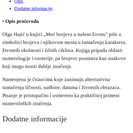
Opis
Dodatne informacije
•
Opis proizvoda
Olga Hajić u knjizi „Moć brojeva u našem životu” piše o
simbolici brojeva i njihovom mestu u tumačenju karaktera,
životnih okolnosti i ličnih ciklusa. Knjiga pripada oblasti
numerologije i ezoterije, pa brojeve posmatra kao znakove
koji mogu nositi dublje značenje.
Namenjena je čitaocima koje zanimaju alternativna
tumačenja ličnosti, sudbine, datuma i životnih obrazaca.
Pisanje je pristupačno i usmereno ka praktičnoj primeni
numeroloških značenja.
Dodatne informacije