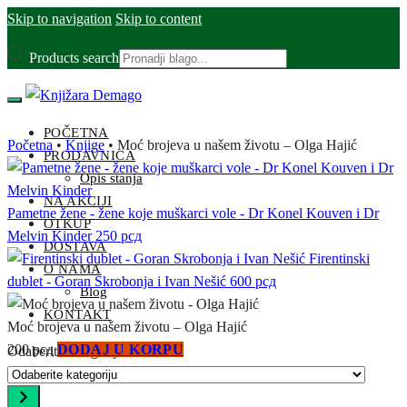
Skip to navigation
Skip to content
Products search
POČETNA
Početna
•
Knjige
•
Moć brojeva u našem životu – Olga Hajić
PRODAVNICA
Opis stanja
NA AKCIJI
Pametne žene - žene koje muškarci vole - Dr Konel Kouven i Dr
OTKUP
Melvin Kinder
250
рсд
DOSTAVA
Firentinski
O NAMA
dublet - Goran Skrobonja i Ivan Nešić
600
рсд
Blog
KONTAKT
Moć brojeva u našem životu – Olga Hajić
200
рсд
DODAJ U KORPU
Odaberite kategoriju