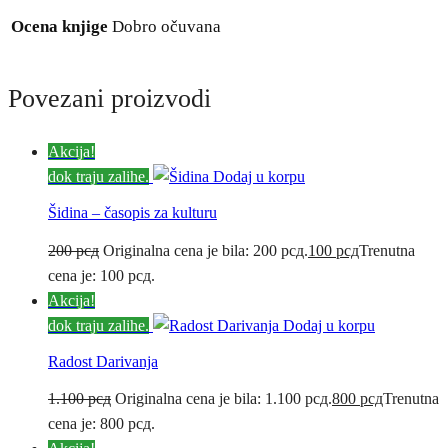
Ocena knjige
Dobro očuvana
Povezani proizvodi
Akcija!
dok traju zalihe.
Dodaj u korpu
Šidina – časopis za kulturu
200
рсд
Originalna cena je bila: 200 рсд.
100
рсд
Trenutna
cena je: 100 рсд.
Akcija!
dok traju zalihe.
Dodaj u korpu
Radost Darivanja
1.100
рсд
Originalna cena je bila: 1.100 рсд.
800
рсд
Trenutna
cena je: 800 рсд.