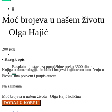
0
Moć brojeva u našem životu
– Olga Hajić
200
рсд
•
Kratak opis
0
Besplatna dostava za porudžbine preko 3500 dinara
Knjiga o numerologiji, simbolici brojeva i njihovom tumačenju u
životu. Ima posvetu i potpis autora.
Na zalihama
Moć brojeva u našem životu - Olga Hajić količina
DODAJ U KORPU