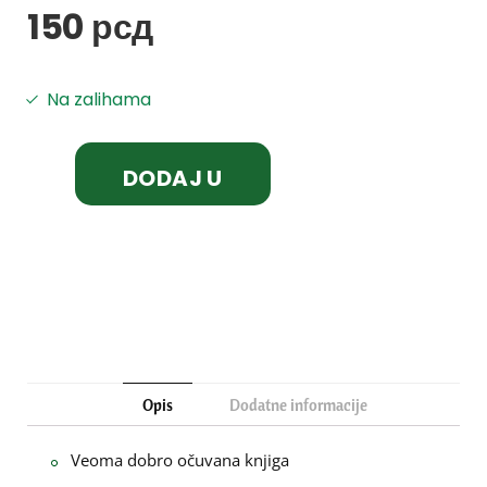
150
рсд
Na zalihama
DODAJ U
KORPU
Opis
Dodatne informacije
Veoma dobro očuvana knjiga