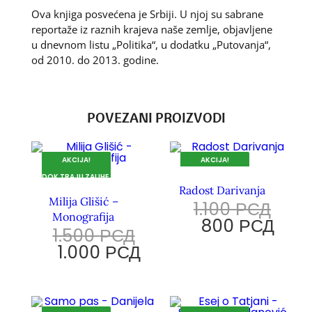
Ova knjiga posvećena je Srbiji. U njoj su sabrane
reportaže iz raznih krajeva naše zemlje, objavljene
u dnevnom listu „Politika“, u dodatku „Putovanja“,
od 2010. do 2013. godine.
POVEZANI PROIZVODI
AKCIJA!
AKCIJA!
DOK TRAJU ZALIHE.
DOK TRAJU ZALIHE.
Radost Darivanja
Milija Glišić –
1.100
РСД
Monografija
800
РСД
1.500
РСД
1.000
РСД