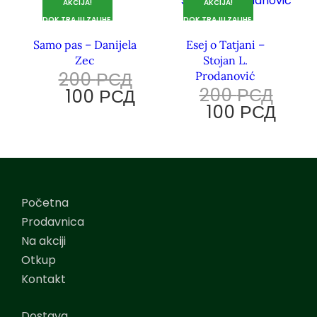
AKCIJA!
AKCIJA!
DOK TRAJU ZALIHE.
DOK TRAJU ZALIHE.
Samo pas – Danijela
Esej o Tatjani –
Zec
Stojan L.
200
РСД
Prodanović
200
РСД
100
РСД
100
РСД
Početna
Prodavnica
Na akciji
Otkup
Kontakt
Dostava