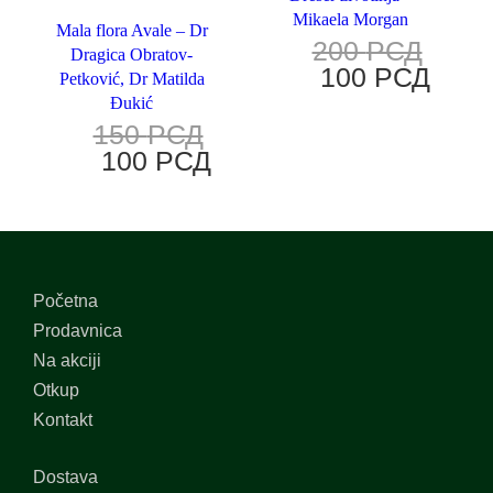
Mikaela Morgan
Mala flora Avale – Dr
200
РСД
Dragica Obratov-
100
РСД
Petković, Dr Matilda
Đukić
150
РСД
100
РСД
Početna
Prodavnica
Na akciji
Otkup
Kontakt
Dostava