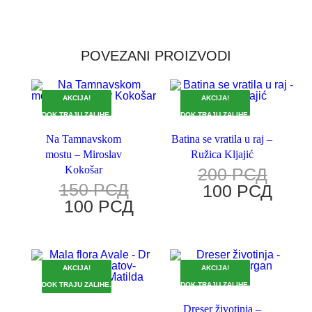
POVEZANI PROIZVODI
AKCIJA!
AKCIJA!
DOK TRAJU ZALIHE.
DOK TRAJU ZALIHE.
Na Tamnavskom
Batina se vratila u raj –
mostu – Miroslav
Ružica Kljajić
Kokošar
200
РСД
150
РСД
100
РСД
100
РСД
AKCIJA!
AKCIJA!
DOK TRAJU ZALIHE.
DOK TRAJU ZALIHE.
Dreser životinja –