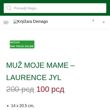
0
0
AKCIJA!
DOK TRAJU ZALIHE.
MUŽ MOJE MAME –
LAURENCE JYL
200
рсд
100
рсд
14 x 20.5 cm,