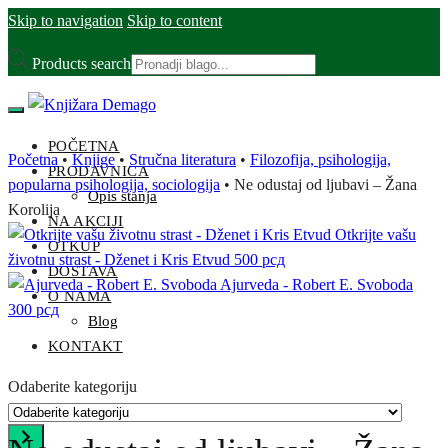
Skip to navigation
Skip to content
Products search
POČETNA
Početna
•
Knjige
•
Stručna literatura
•
Filozofija, psihologija,
PRODAVNICA
popularna psihologija, sociologija
•
Ne odustaj od ljubavi – Žana
Opis stanja
Korolija
NA AKCIJI
Otkrijte vašu
OTKUP
životnu strast - Dženet i Kris Etvud
500
рсд
DOSTAVA
Ajurveda - Robert E. Svoboda
O NAMA
300
рсд
Blog
KONTAKT
Odaberite kategoriju