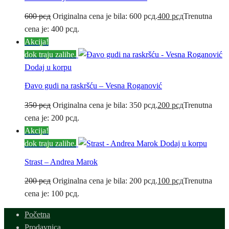
600
рсд
Originalna cena je bila: 600 рсд.
400
рсд
Trenutna
cena je: 400 рсд.
Akcija!
dok traju zalihe.
Dodaj u korpu
Đavo gudi na raskršću – Vesna Roganović
350
рсд
Originalna cena je bila: 350 рсд.
200
рсд
Trenutna
cena je: 200 рсд.
Akcija!
dok traju zalihe.
Dodaj u korpu
Strast – Andrea Marok
200
рсд
Originalna cena je bila: 200 рсд.
100
рсд
Trenutna
cena je: 100 рсд.
Početna
Prodavnica