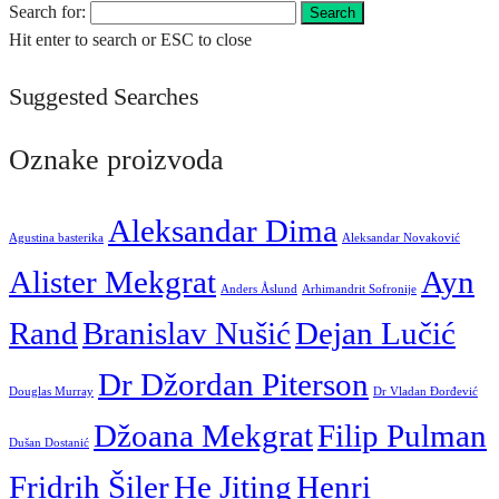
Search for:
Search
Hit enter to search or ESC to close
Suggested Searches
Oznake proizvoda
Aleksandar Dima
Agustina basterika
Aleksandar Novaković
Alister Mekgrat
Ayn
Anders Åslund
Arhimandrit Sofronije
Rand
Branislav Nušić
Dejan Lučić
Dr Džordan Piterson
Douglas Murray
Dr Vladan Đorđević
Džoana Mekgrat
Filip Pulman
Dušan Dostanić
Fridrih Šiler
He Jiting
Henri