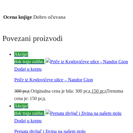
Ocena knjige
Dobro očuvana
Povezani proizvodi
Akcija!
dok traju zalihe.
Dodaj u korpu
Priče iz Keglovićeve ulice – Nandor Gion
300
рсд
Originalna cena je bila: 300 рсд.
150
рсд
Trenutna
cena je: 150 рсд.
Akcija!
dok traju zalihe.
Dodaj u korpu
Pernata divljač i živina na našem stolu