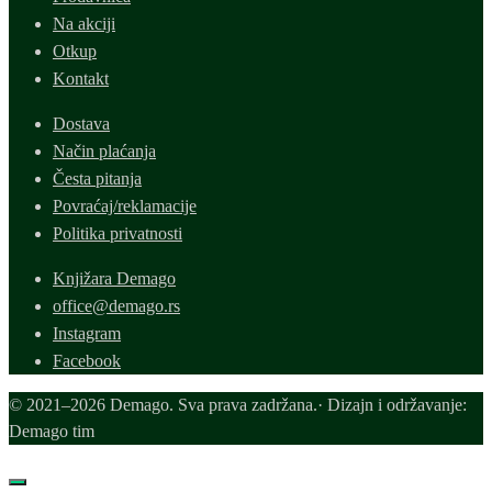
Na akciji
Otkup
Kontakt
Dostava
Način plaćanja
Česta pitanja
Povraćaj/reklamacije
Politika privatnosti
Knjižara Demago
office@demago.rs
Instagram
Facebook
© 2021–2026 Demago. Sva prava zadržana.· Dizajn i održavanje:
Demago tim