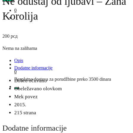
Ne odustaj od ljubavi – Žana
0
Korolija
200
рсд
Nema na zalihama
Opis
Dodatne informacije
0
Besplatna dostava za porudžbine preko 3500 dinara
Dobro očuvano
Obeležavano olovkom
Mek povez
2015.
215 strana
Dodatne informacije