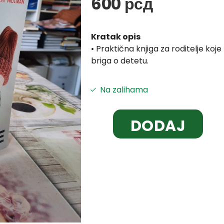
600
рсд
Kratak opis
• Praktična knjiga za roditelje ko
briga o detetu.
Na zalihama
DODAJ
U
KORPU