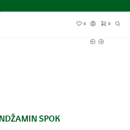
0
0
Nema proizvoda u korpi.
ENDŽAMIN SPOK