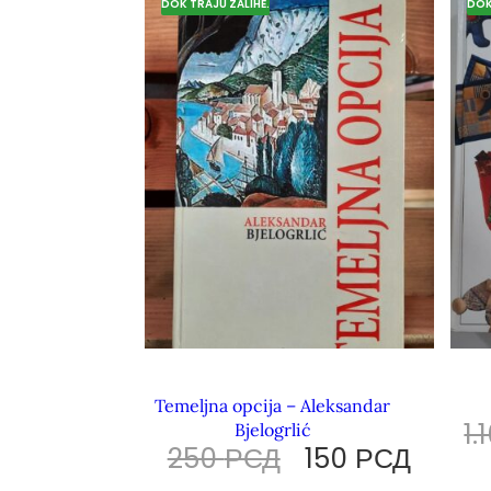
DOK TRAJU ZALIHE.
DOK
Temeljna opcija – Aleksandar
1.
Bjelogrlić
250
РСД
150
РСД