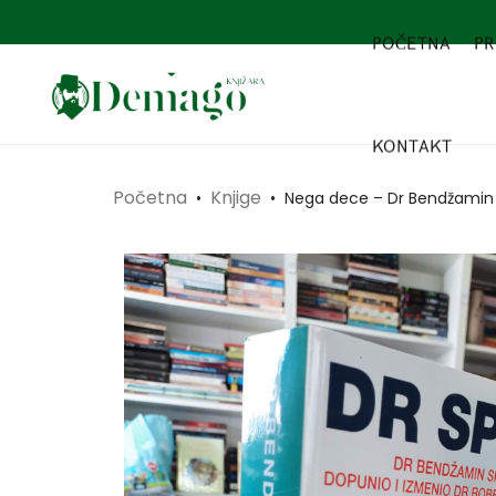
POČETNA
PR
KONTAKT
Početna
Knjige
•
•
Nega dece – Dr Bendžamin