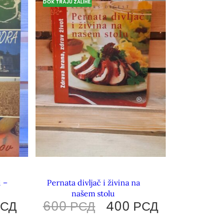
DOK TRAJU ZALIHE.
i –
Pernata divljač i živina na
našem stolu
РСД
600
РСД
400
РСД