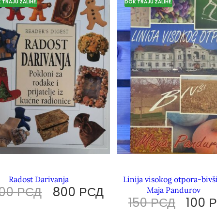
 TRAJU ZALIHE.
DOK TRAJU ZALIHE.
Radost Darivanja
Linija visokog otpora-bivš
100
РСД
800
РСД
Maja Pandurov
150
РСД
100