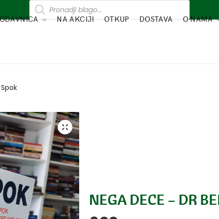
ODAVNICA
NA AKCIJI
OTKUP
DOSTAVA
O NAMA
 Spok
NEGA DECE – DR B