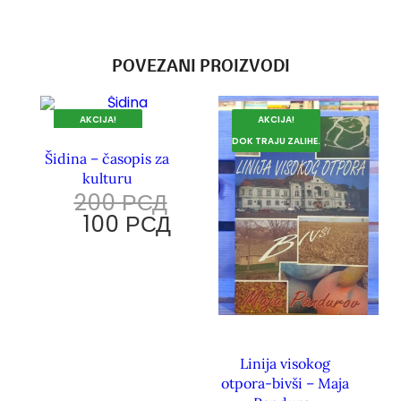
POVEZANI PROIZVODI
AKCIJA!
AKCIJA!
DOK TRAJU ZALIHE.
DOK TRAJU ZALIHE.
Šidina – časopis za
kulturu
200
РСД
100
РСД
Linija visokog
otpora-bivši – Maja