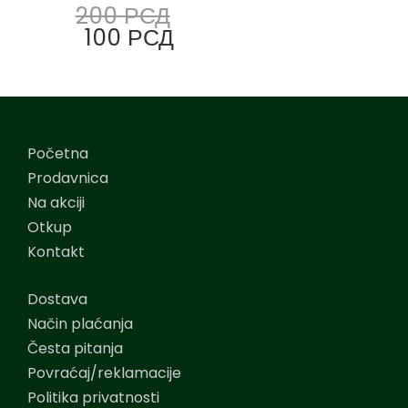
200
РСД
100
РСД
Početna
Prodavnica
Na akciji
Otkup
Kontakt
Dostava
Način plaćanja
Česta pitanja
Povraćaj/reklamacije
Politika privatnosti