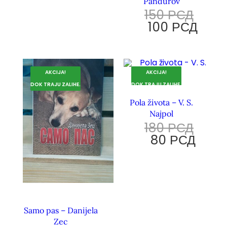
Pandurov
150
РСД
100
РСД
AKCIJA!
AKCIJA!
DOK TRAJU ZALIHE.
DOK TRAJU ZALIHE.
Pola života – V. S.
Najpol
180
РСД
80
РСД
Samo pas – Danijela
Zec