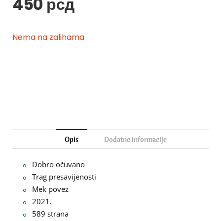
450
рсд
Nema na zalihama
Opis
Dodatne informacije
Dobro očuvano
Trag presavijenosti
Mek povez
2021.
589 strana