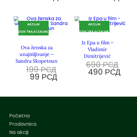
AKCIJA!
AKCIJA!
DOK TRAJU ZALIHE.
DOK TRAJU ZALIHE.
Iz Epa u film –
Ova ženska za
Vladimir
unajmljivanje –
Dimitrijević
Sandra Skopetoun
690
РСД
199
РСД
490
РСД
99
РСД
Početna
Prodavnica
Na akciji