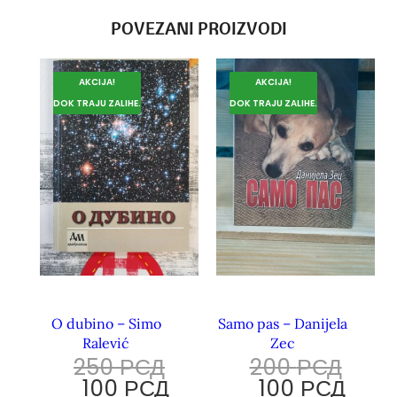
POVEZANI PROIZVODI
AKCIJA!
AKCIJA!
DOK TRAJU ZALIHE.
DOK TRAJU ZALIHE.
O dubino – Simo
Samo pas – Danijela
Ralević
Zec
250
РСД
200
РСД
100
РСД
100
РСД