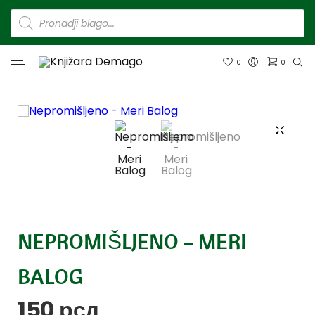
0
0
NEPROMIŠLJENO – MERI
BALOG
150
рсд