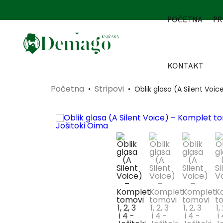
POČETNA
PR
KONTAKT
Početna
Stripovi
•
•
Oblik glasa (A Silent Voic