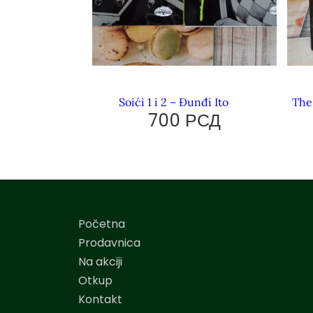
Soići 1 i 2 – Đunđi Ito
The
700
РСД
Početna
Prodavnica
Na akciji
Otkup
Kontakt