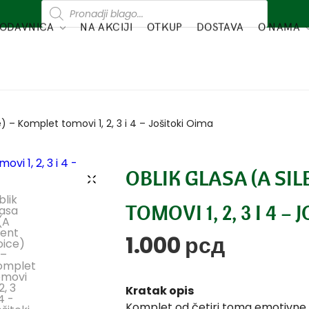
ODAVNICA
NA AKCIJI
OTKUP
DOSTAVA
O NAMA
e) – Komplet tomovi 1, 2, 3 i 4 – Jošitoki Oima
OBLIK GLASA (A SI
TOMOVI 1, 2, 3 I 4 –
1.000
рсд
Kratak opis
Komplet od četiri toma emotivne man