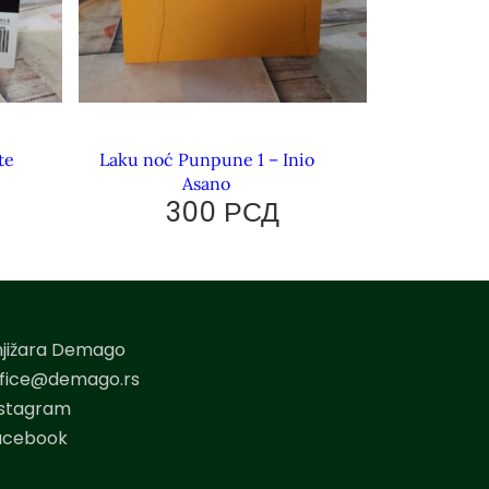
te
Laku noć Punpune 1 – Inio
Asano
300
РСД
njižara Demago
ffice@demago.rs
nstagram
acebook