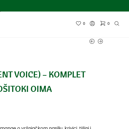
0
0
LENT VOICE) – KOMPLET
 JOŠITOKI OIMA
ge o vršnjačkom nasilju, krivici, tišini i