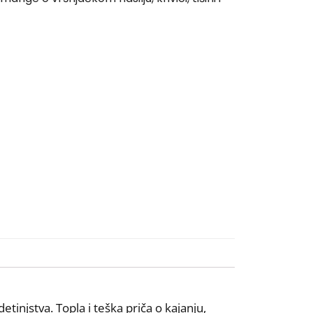
etinjstva. Topla i teška priča o kajanju,