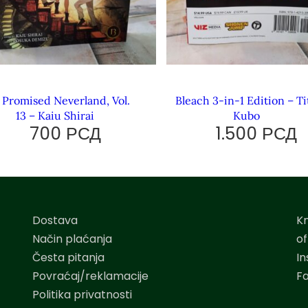
 Promised Neverland, Vol.
Bleach 3-in-1 Edition – Ti
13 – Kaiu Shirai
Kubo
700
РСД
1.500
РСД
Dostava
K
Način plaćanja
o
Česta pitanja
I
Povraćaj/reklamacije
F
Politika privatnosti