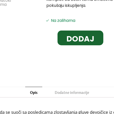
pokušaju iskupljenja.
Na zalihama
DODAJ
U
KORPU
Opis
Dodatne informacije
da se suoči sa posledicama zlostavljanja gluve devojčice iz d