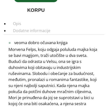
KORPU
Opis
Dodatne informacije
veoma dobro očuvana knjiga
Morvena Felps, koju odgaja poluluda majka koja
se bavi magijom, traži utočište u dva sveta.
Budući da odrasta u Velsu, ona se igra s
duhovima koji obitavaju u industrijskim
ruševinama. Slobodu i obećanje za budućnost,
međutim, pronalazi u romanima fantastike, koji
su njeni najbolji saputnici. Kada njena majka
pokuša da potčini duhove mračnim ciljevima,
Mori je prinuđena da joj se suprotstavi u bici u
kojoj će ona biti osakaćena, a njena sestra