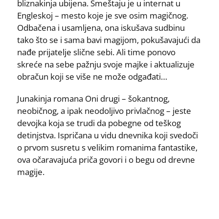
bliznakinja ubijena. Smeštaju je u internat u
Engleskoj – mesto koje je sve osim magičnog.
Odbačena i usamljena, ona iskušava sudbinu
tako što se i sama bavi magijom, pokušavajući da
nađe prijatelje slične sebi. Ali time ponovo
skreće na sebe pažnju svoje majke i aktualizuje
obračun koji se više ne može odgađati…
Junakinja romana Oni drugi – šokantnog,
neobičnog, a ipak neodoljivo privlačnog – jeste
devojka koja se trudi da pobegne od teškog
detinjstva. Ispričana u vidu dnevnika koji svedoči
o prvom susretu s velikim romanima fantastike,
ova očaravajuća priča govori i o begu od drevne
magije.