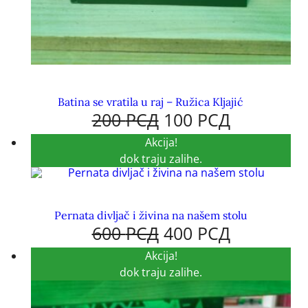
Batina se vratila u raj – Ružica Kljajić
200
РСД
100
РСД
Akcija!
dok traju zalihe.
Pernata divljač i živina na našem stolu
600
РСД
400
РСД
Akcija!
dok traju zalihe.