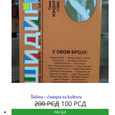
Šidina – časopis za kulturu
200
РСД
100
РСД
Akcija!