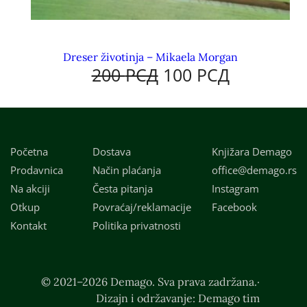
Dreser životinja – Mikaela Morgan
200
РСД
100
РСД
Početna
Dostava
Knjižara Demago
Prodavnica
Način plaćanja
office@demago.rs
Na akciji
Česta pitanja
Instagram
Otkup
Povraćaj/reklamacije
Facebook
Kontakt
Politika privatnosti
© 2021–2026 Demago. Sva prava zadržana.·
Dizajn i održavanje: Demago tim