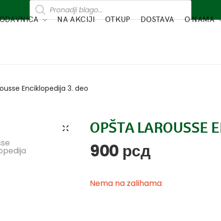
ODAVNICA
NA AKCIJI
OTKUP
DOSTAVA
O NAMA
ousse Enciklopedija 3. deo
OPŠTA LAROUSSE EN
900
рсд
Nema na zalihama