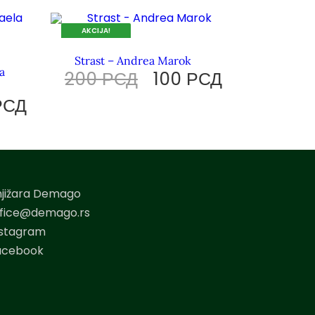
AKCIJA!
DOK TRAJU ZALIHE.
Strast – Andrea Marok
a
200
РСД
100
РСД
РСД
njižara Demago
ffice@demago.rs
nstagram
acebook