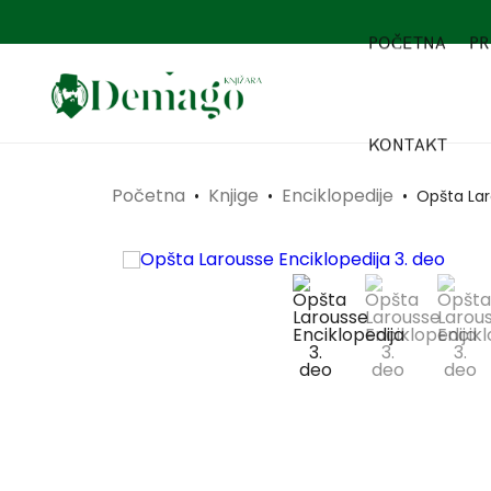
POČETNA
PR
KONTAKT
Početna
Knjige
Enciklopedije
•
•
•
Opšta Lar