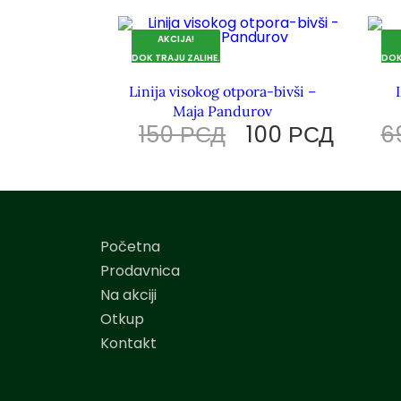
AKCIJA!
DOK TRAJU ZALIHE.
DOK
Linija visokog otpora-bivši –
Maja Pandurov
150
РСД
100
РСД
6
Početna
Prodavnica
Na akciji
Otkup
Kontakt