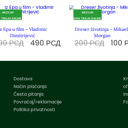
AKCIJA!
AKCIJA!
 TRAJU ZALIHE.
DOK TRAJU ZALIHE.
Iz Epa u film – Vladimir
Dreser životinja – Mikael
Dimitrijević
Morgan
90
РСД
490
РСД
200
РСД
100
Dostava
K
Način plaćanja
o
Česta pitanja
I
Povraćaj/reklamacije
F
Politika privatnosti