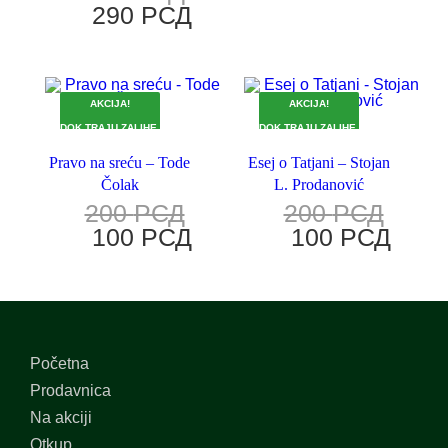
290
РСД
AKCIJA!
AKCIJA!
DOK TRAJU ZALIHE.
DOK TRAJU ZALIHE.
Pravo na sreću – Tode
Esej o Tatjani – Stojan
Čolak
L. Prodanović
200
РСД
200
РСД
100
РСД
100
РСД
Početna
Prodavnica
Na akciji
Otkup