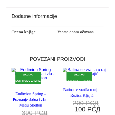
Dodatne informacije
Ocena knjige
Veoma dobro očuvana
POVEZANI PROIZVODI
AKCIJA!
AKCIJA!
DOK TRAJU ZALIHE.
DOK TRAJU ZALIHE.
Batina se vratila u raj –
Endimion Spring –
Ružica Kljajić
Poznanje dobra i zla –
200
РСД
Metju Skelton
100
РСД
390
РСД