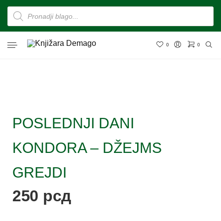
0
0
POSLEDNJI DANI
KONDORA – DŽEJMS
GREJDI
250
рсд