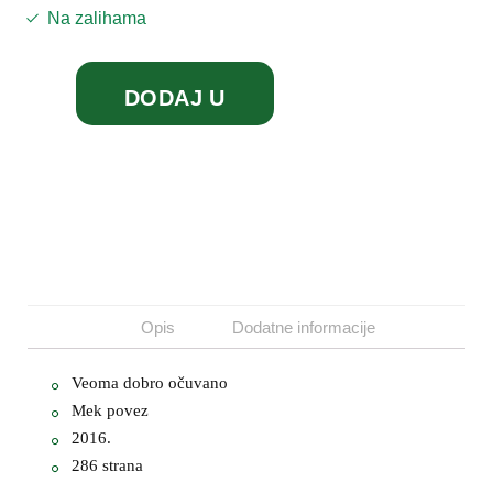
Na zalihama
DODAJ U
KORPU
Opis
Dodatne informacije
Veoma dobro očuvano
Mek povez
2016.
286 strana