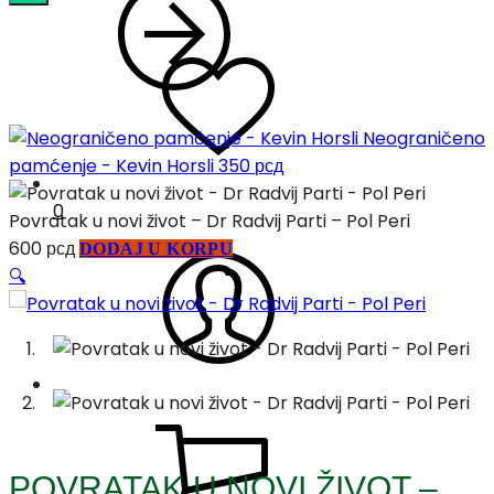
Neograničeno
pamćenje - Kevin Horsli
350
рсд
0
Povratak u novi život – Dr Radvij Parti – Pol Peri
600
рсд
DODAJ U KORPU
🔍
POVRATAK U NOVI ŽIVOT –