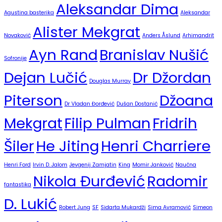
Aleksandar Dima
Agustina basterika
Aleksandar
Alister Mekgrat
Novaković
Anders Åslund
Arhimandrit
Ayn Rand
Branislav Nušić
Sofronije
Dejan Lučić
Dr Džordan
Douglas Murray
Piterson
Džoana
Dr Vladan Đorđević
Dušan Dostanić
Mekgrat
Filip Pulman
Fridrih
Šiler
He Jiting
Henri Charriere
Henri Ford
Irvin D. Jalom
Jevgenij Zamjatin
King
Momir Janković
Naučna
Nikola Đurđević
Radomir
fantastika
D. Lukić
Robert Jung
SF
Sidarta Mukardži
Sima Avramović
Simeon