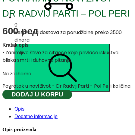
DR RADVIJ PARTI – POL PERI
0
600
рсд
Besplatna dostava za porudžbine preko 3500
dinara
Kratak opis
• Zanimljivo štivo za čitaoce koje privlače iskustva
bliska smrti i duhovna pitanja.
Na zalihama
Povratak u novi život - Dr Radvij Parti - Pol Peri količina
DODAJ U KORPU
Opis
Dodatne informacije
Opis proizvoda