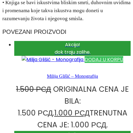
• Knjiga se bavi iskustvima bliskim smrti, duhovnim uvidima
i promenama koje takva iskustva mogu doneti u
razumevanju života i njegovog smisla.
POVEZANI PROIZVODI
Akcija!
dok traju zalihe.
DODAJ U KORPU
Milija Glišić – Monografija
1.500
РСД
ORIGINALNA CENA JE
BILA:
1.500 РСД.
1.000
РСД
TRENUTNA
CENA JE: 1.000 РСД.