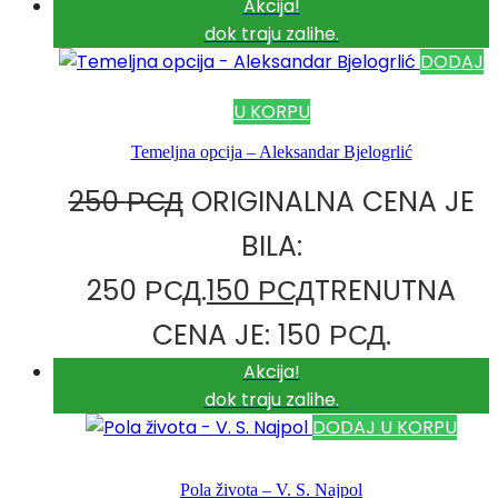
Akcija!
dok traju zalihe.
DODAJ
U KORPU
Temeljna opcija – Aleksandar Bjelogrlić
250
РСД
ORIGINALNA CENA JE
BILA:
250 РСД.
150
РСД
TRENUTNA
CENA JE: 150 РСД.
Akcija!
dok traju zalihe.
DODAJ U KORPU
Pola života – V. S. Najpol