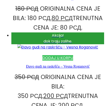
180
РСД
ORIGINALNA CENA JE
BILA: 180 РСД.
80
РСД
TRENUTNA
CENA JE: 80 РСД.
Akcija!
dok traju zalihe.
DODAJ U KORPU
Đavo gudi na raskršću – Vesna Roganović
350
РСД
ORIGINALNA CENA JE
BILA:
350 РСД.
200
РСД
TRENUTNA
CENA JE: 200 РСД.