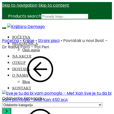
Skip to navigation
Skip to content
Products search
POČETNA
Početna
•
Knjige
•
Strani pisci
•
Povratak u novi život –
PRODAVNICA
Dr Radvij Parti – Pol Peri
Opis stanja
NA AKCIJI
OTKUP
DOSTAVA
O NAMA
Blog
KONTAKT
Sve je tu da bi
Odaberite kategoriju
vam pomoglo - Met Kan
450
рсд