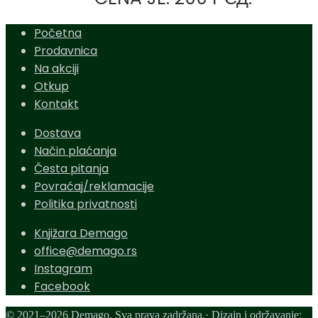
Početna
Prodavnica
Na akciji
Otkup
Kontakt
Dostava
Način plaćanja
Česta pitanja
Povraćaj/reklamacije
Politika privatnosti
Knjižara Demago
office@demago.rs
Instagram
Facebook
© 2021–2026 Demago. Sva prava zadržana.· Dizajn i održavanje: