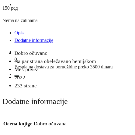
150
рсд
Nema na zalihama
Opis
Dodatne informacije
Dobro očuvano
0
Na par strana obeležavano hemijskom
Besplatna dostava za porudžbine preko 3500 dinara
Mek povez
2022.
233 strane
Dodatne informacije
Ocena knjige
Dobro očuvana