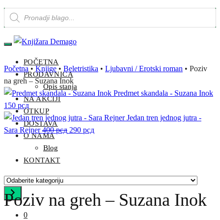
Products
Skip
Skip
search
to
to
navigation
content
POČETNA
Početna
•
Knjige
•
Beletristika
•
Ljubavni / Erotski roman
•
Poziv
PRODAVNICA
na greh – Suzana Inok
Opis stanja
Predmet skandala - Suzana Inok
NA AKCIJI
150
рсд
OTKUP
Jedan tren jednog jutra -
DOSTAVA
Sara Rejner
400
рсд
Originalna
290
рсд
Trenutna
O NAMA
cena
cena
Blog
je
je:
KONTAKT
bila:
290 рсд.
400 рсд.
Odaberite
kategoriju
Poziv na greh – Suzana Inok
0