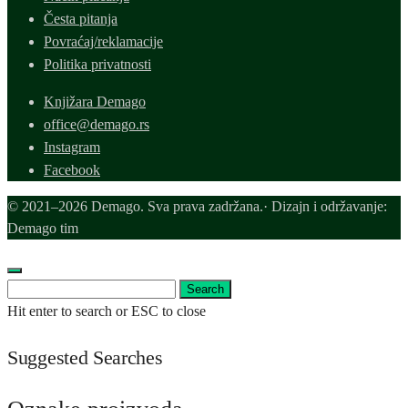
Česta pitanja
Povraćaj/reklamacije
Politika privatnosti
Knjižara Demago
office@demago.rs
Instagram
Facebook
© 2021–2026 Demago. Sva prava zadržana.· Dizajn i održavanje:
Demago tim
Search
Search
for:
Hit enter to search or ESC to close
Suggested Searches