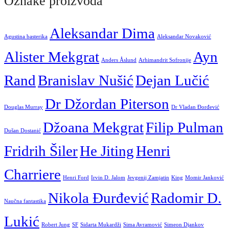
Oznake proizvoda
Aleksandar Dima
Agustina basterika
Aleksandar Novaković
Alister Mekgrat
Ayn
Anders Åslund
Arhimandrit Sofronije
Rand
Branislav Nušić
Dejan Lučić
Dr Džordan Piterson
Douglas Murray
Dr Vladan Đorđević
Džoana Mekgrat
Filip Pulman
Dušan Dostanić
Fridrih Šiler
He Jiting
Henri
Charriere
Henri Ford
Irvin D. Jalom
Jevgenij Zamjatin
King
Momir Janković
Nikola Đurđević
Radomir D.
Naučna fantastika
Lukić
Robert Jung
SF
Sidarta Mukardži
Sima Avramović
Simeon Djankov