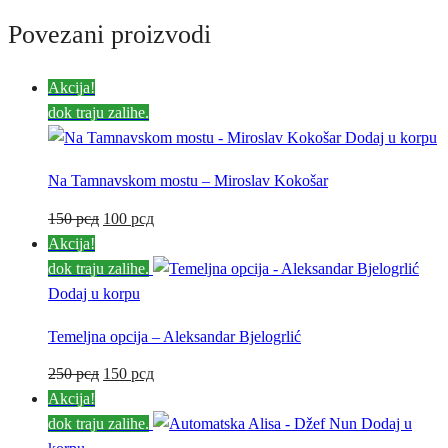
Povezani proizvodi
Akcija!
dok traju zalihe.
Dodaj u korpu
Na Tamnavskom mostu – Miroslav Kokošar
150
рсд
Originalna
100
рсд
Trenutna
Akcija!
cena
cena
dok traju zalihe.
je
je:
Dodaj u korpu
bila:
100 рсд.
150 рсд.
Temeljna opcija – Aleksandar Bjelogrlić
250
рсд
Originalna
150
рсд
Trenutna
Akcija!
cena
cena
dok traju zalihe.
je
je:
Dodaj u