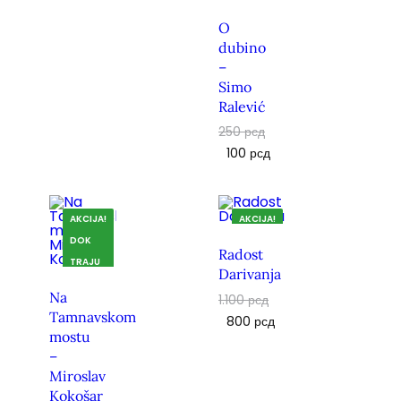
TRAJU
O
ZALIHE.
dubino
–
Simo
Ralević
250
рсд
100
рсд
AKCIJA!
AKCIJA!
DOK
DOK
Radost
TRAJU
TRAJU
Darivanja
ZALIHE.
ZALIHE.
Na
1.100
рсд
Tamnavskom
800
рсд
mostu
–
Miroslav
Kokošar