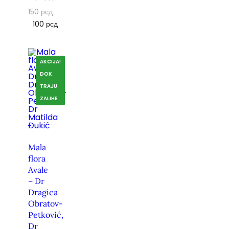
150
рсд
100
рсд
AKCIJA!
DOK
TRAJU
ZALIHE.
Mala
flora
Avale
– Dr
Dragica
Obratov-
Petković,
Dr