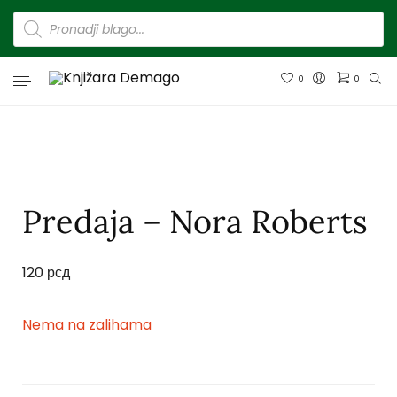
0
0
Predaja – Nora Roberts
120
рсд
Nema na zalihama