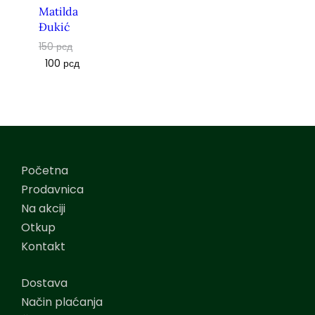
Matilda
Đukić
150
рсд
100
рсд
Početna
Prodavnica
Na akciji
Otkup
Kontakt
Dostava
Način plaćanja