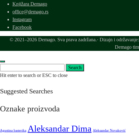
Knjižara Demago
office@demago.rs
Instagram
Facebook
© 2021–2026 Demago. Sva prava zadržana.· Dizajn i održavanje:
Demago tim
Search
Search
for:
Hit enter to search or ESC to close
Suggested Searches
Oznake proizvoda
Aleksandar Dima
Agustina basterika
Aleksandar Novaković