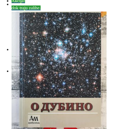
Akcija!
dok traju zalihe.
0
Besplatna dostava za porudžbine preko 3500 dinara