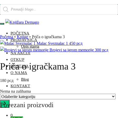
Products
Skip
Skip
search
to
to
navigation
content
POČETNA
Početna
•
Knjige
•
Priča o igračkama 3
PRODAVNICA
Malac Sveznalac 1
450
рсд
Opis stanja
Brojevi sa igrom memorije
300
рсд
NA AKCIJI
OTKUP
Priča o igračkama 3
DOSTAVA
O NAMA
Blog
180
рсд
KONTAKT
Nema na zalihama
Odaberite
kategoriju
Povezani proizvodi
0