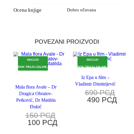
Ocena knjige
Dobro očuvana
POVEZANI PROIZVODI
AKCIJA!
AKCIJA!
DOK TRAJU ZALIHE.
DOK TRAJU ZALIHE.
Iz Epa u film –
Vladimir Dimitrijević
Mala flora Avale – Dr
690
РСД
Dragica Obratov-
490
РСД
Petković, Dr Matilda
Đukić
150
РСД
100
РСД