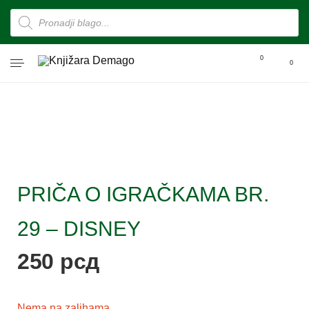
0
0
PRIČA O IGRAČKAMA BR.
29 – DISNEY
250
рсд
Nema na zalihama