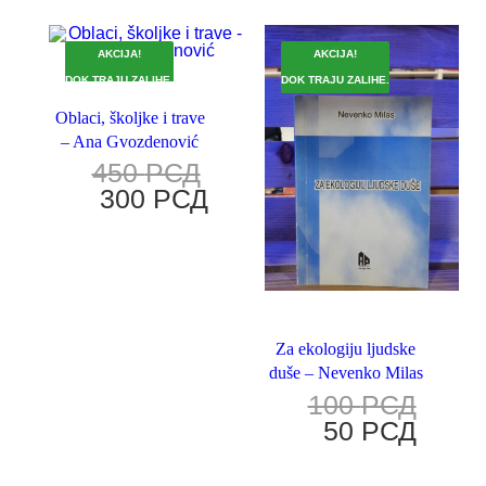
AKCIJA!
AKCIJA!
DOK TRAJU ZALIHE.
DOK TRAJU ZALIHE.
Oblaci, školjke i trave
– Ana Gvozdenović
450
РСД
300
РСД
Za ekologiju ljudske
duše – Nevenko Milas
100
РСД
50
РСД