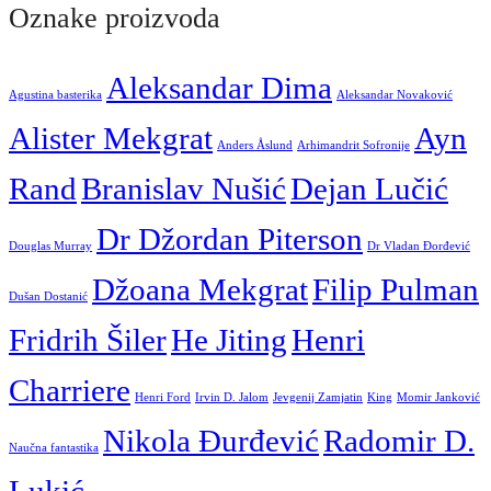
Oznake proizvoda
Aleksandar Dima
Agustina basterika
Aleksandar Novaković
Alister Mekgrat
Ayn
Anders Åslund
Arhimandrit Sofronije
Rand
Branislav Nušić
Dejan Lučić
Dr Džordan Piterson
Douglas Murray
Dr Vladan Đorđević
Džoana Mekgrat
Filip Pulman
Dušan Dostanić
Fridrih Šiler
He Jiting
Henri
Charriere
Henri Ford
Irvin D. Jalom
Jevgenij Zamjatin
King
Momir Janković
Nikola Đurđević
Radomir D.
Naučna fantastika
Lukić