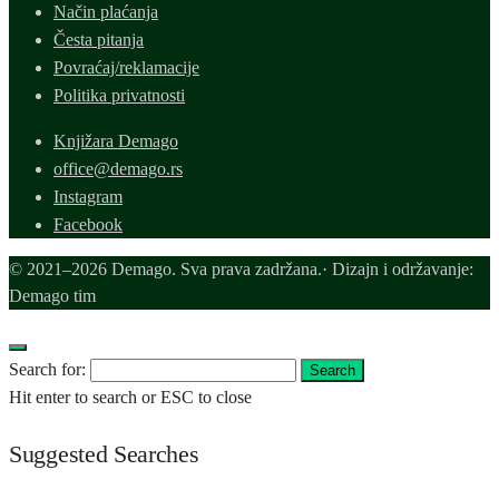
Način plaćanja
Česta pitanja
Povraćaj/reklamacije
Politika privatnosti
Knjižara Demago
office@demago.rs
Instagram
Facebook
© 2021–2026 Demago. Sva prava zadržana.· Dizajn i održavanje:
Demago tim
Search for:
Search
Hit enter to search or ESC to close
Suggested Searches