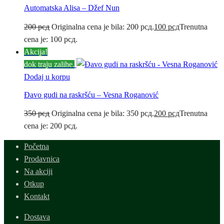
Automatska Alisa – Džef Nun
200
рсд
Originalna cena je bila: 200 рсд.
100
рсд
Trenutna
cena je: 100 рсд.
Akcija!
dok traju zalihe.
Dodaj u korpu
Đavo gudi na raskršću – Vesna Roganović
350
рсд
Originalna cena je bila: 350 рсд.
200
рсд
Trenutna
cena je: 200 рсд.
Početna
Prodavnica
Na akciji
Otkup
Kontakt
Dostava