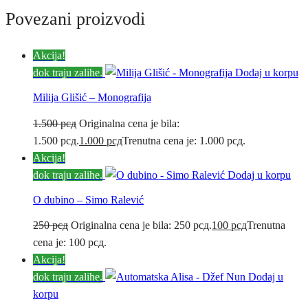
Povezani proizvodi
Akcija!
dok traju zalihe.
Dodaj u korpu
Milija Glišić – Monografija
1.500
рсд
Originalna cena je bila:
1.500 рсд.
1.000
рсд
Trenutna cena je: 1.000 рсд.
Akcija!
dok traju zalihe.
Dodaj u korpu
O dubino – Simo Ralević
250
рсд
Originalna cena je bila: 250 рсд.
100
рсд
Trenutna
cena je: 100 рсд.
Akcija!
dok traju zalihe.
Dodaj u
korpu