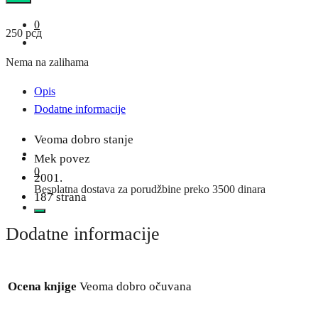
0
250
рсд
Nema na zalihama
Opis
Dodatne informacije
Veoma dobro stanje
Mek povez
0
2001.
Besplatna dostava za porudžbine preko 3500 dinara
187 strana
Dodatne informacije
Ocena knjige
Veoma dobro očuvana