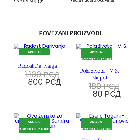
Ocena knjige
Veoma dobro očuvana
POVEZANI PROIZVODI
AKCIJA!
AKCIJA!
DOK TRAJU ZALIHE.
DOK TRAJU ZALIHE.
Radost Darivanja
Pola života – V. S.
1.100
РСД
Najpol
800
РСД
180
РСД
80
РСД
AKCIJA!
AKCIJA!
DOK TRAJU ZALIHE.
DOK TRAJU ZALIHE.