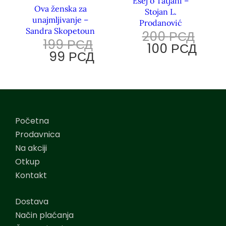
Esej o Tatjani –
Ova ženska za
Stojan L.
unajmljivanje –
Prodanović
Sandra Skopetoun
200
РСД
199
РСД
100
РСД
99
РСД
Početna
Prodavnica
Na akciji
Otkup
Kontakt
Dostava
Način plaćanja