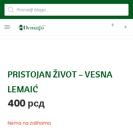
0
0
PRISTOJAN ŽIVOT – VESNA
LEMAIĆ
400
рсд
Nema na zalihama