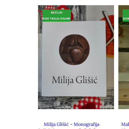
AKCIJA!
DOK TRAJU ZALIHE.
DOK
Milija Glišić – Monografija
Mal