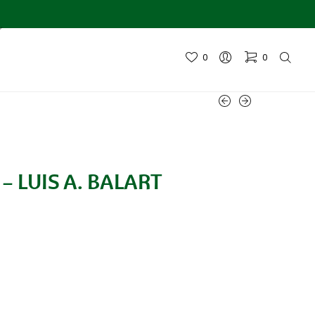
0
0
– LUIS A. BALART