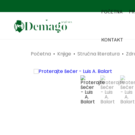
POČETNA
PR
KONTAKT
Početna
Knjige
Stručna literatura
Zdr
•
•
•