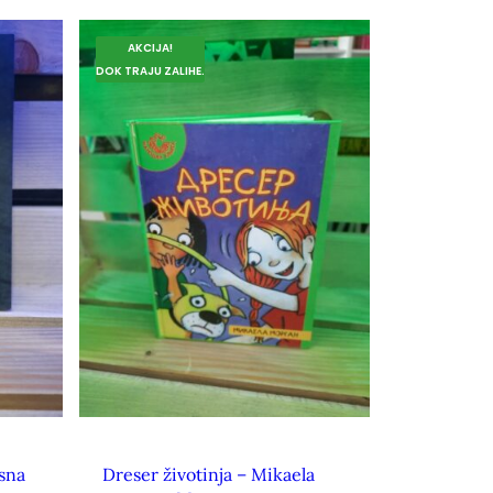
AKCIJA!
DOK TRAJU ZALIHE.
sna
Dreser životinja – Mikaela