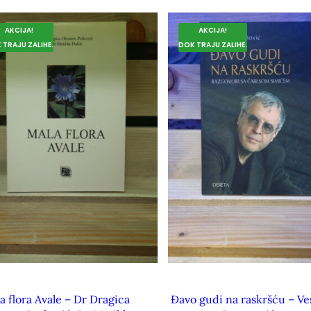
AKCIJA!
AKCIJA!
 TRAJU ZALIHE.
DOK TRAJU ZALIHE.
a flora Avale – Dr Dragica
Đavo gudi na raskršću – Ve