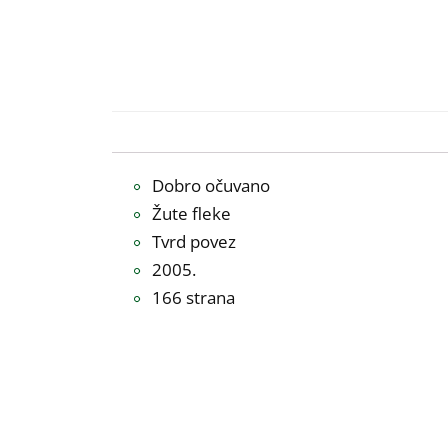
Dobro očuvano
Žute fleke
Tvrd povez
2005.
166 strana