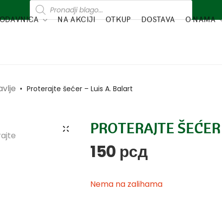
ODAVNICA
NA AKCIJI
OTKUP
DOSTAVA
O NAMA
avlje
•
Proterajte šećer – Luis A. Balart
PROTERAJTE ŠEĆER 
150
рсд
Nema na zalihama