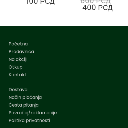
600
РСД
100
РСД
400
РСД
Početna
Prodavnica
Na akciji
Otkup
Kontakt
Dostava
Način plaćanja
Česta pitanja
Povraćaj/reklamacije
Politika privatnosti