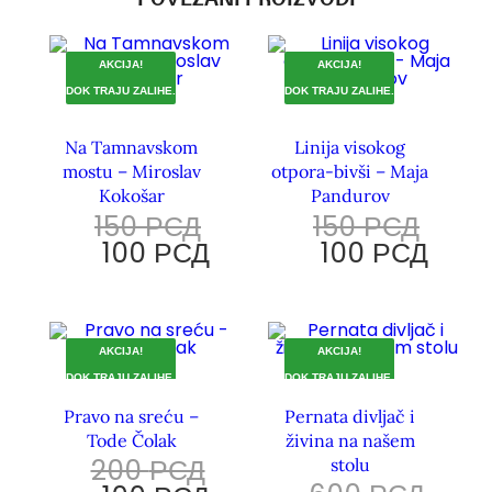
AKCIJA!
AKCIJA!
DOK TRAJU ZALIHE.
DOK TRAJU ZALIHE.
Na Tamnavskom
Linija visokog
mostu – Miroslav
otpora-bivši – Maja
Kokošar
Pandurov
150
РСД
150
РСД
100
РСД
100
РСД
AKCIJA!
AKCIJA!
DOK TRAJU ZALIHE.
DOK TRAJU ZALIHE.
Pravo na sreću –
Pernata divljač i
Tode Čolak
živina na našem
200
РСД
stolu