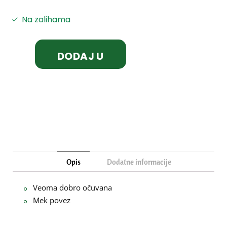
Na zalihama
DODAJ U
KORPU
Opis
Dodatne informacije
Veoma dobro očuvana
Mek povez