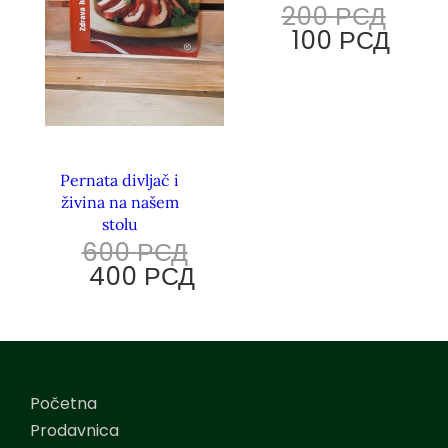
200
РСД
100
РСД
Pernata divljač i
živina na našem
stolu
600
РСД
400
РСД
Početna
Prodavnica