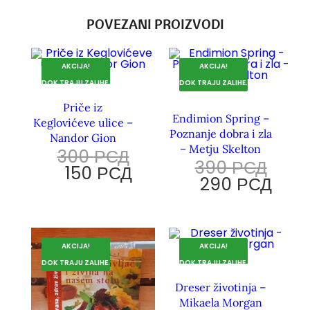
POVEZANI PROIZVODI
AKCIJA!
AKCIJA!
DOK TRAJU ZALIHE.
DOK TRAJU ZALIHE.
Priče iz
Endimion Spring –
Keglovićeve ulice –
Poznanje dobra i zla
Nandor Gion
– Metju Skelton
300
РСД
390
РСД
150
РСД
290
РСД
AKCIJA!
AKCIJA!
DOK TRAJU ZALIHE.
DOK TRAJU ZALIHE.
Dreser životinja –
Mikaela Morgan