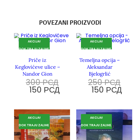
POVEZANI PROIZVODI
AKCIJA!
AKCIJA!
DOK TRAJU ZALIHE.
DOK TRAJU ZALIHE.
Priče iz
Temeljna opcija –
Keglovićeve ulice –
Aleksandar
Nandor Gion
Bjelogrlić
300
РСД
250
РСД
150
РСД
150
РСД
AKCIJA!
AKCIJA!
DOK TRAJU ZALIHE.
DOK TRAJU ZALIHE.