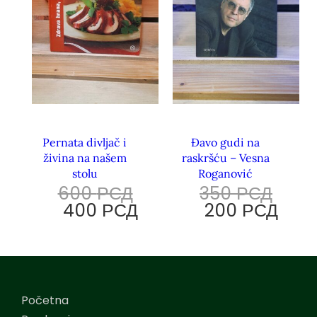
Pernata divljač i
Đavo gudi na
živina na našem
raskršću – Vesna
stolu
Roganović
600
РСД
350
РСД
400
РСД
200
РСД
Početna