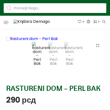
0
0
RASTURENI DOM – PERL BAK
290
рсд