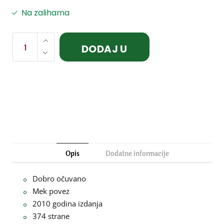
Na zalihama
DODAJ U
KORPU
Opis
Dodatne informacije
Dobro očuvano
Mek povez
2010 godina izdanja
374 strane