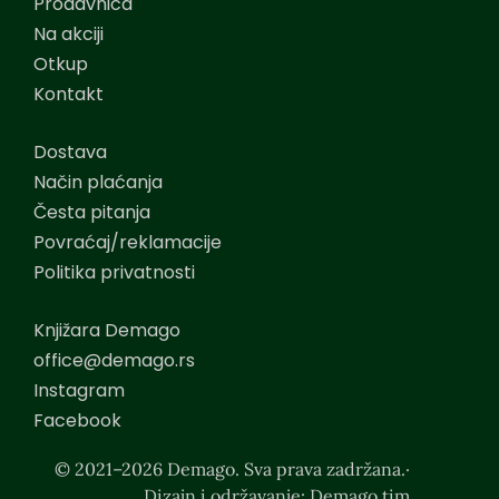
Prodavnica
Na akciji
Otkup
Kontakt
Dostava
Način plaćanja
Česta pitanja
Povraćaj/reklamacije
Politika privatnosti
Knjižara Demago
office@demago.rs
Instagram
Facebook
© 2021–2026 Demago. Sva prava zadržana.·
Dizajn i održavanje: Demago tim