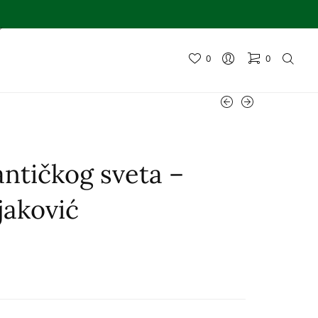
0
0
ntičkog sveta –
jaković