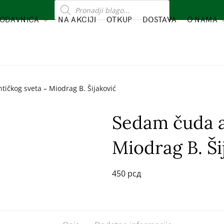
ODAVNICA
NA AKCIJI
OTKUP
DOSTAVA
O NAMA
ičkog sveta – Miodrag B. Šijaković
Sedam čuda a
Miodrag B. Ši
450
рсд