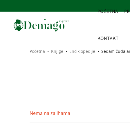
POČETNA
PR
KONTAKT
Početna
•
Knjige
•
Enciklopedije
•
Sedam čuda ant
Nema na zalihama