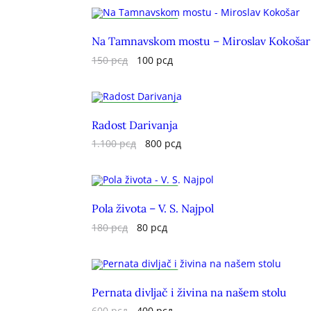
AKCIJA!
Na Tamnavskom mostu – Miroslav Kokošar
DOK TRAJU ZALIHE.
150
рсд
100
рсд
AKCIJA!
Radost Darivanja
DOK TRAJU ZALIHE.
1.100
рсд
800
рсд
AKCIJA!
Pola života – V. S. Najpol
DOK TRAJU ZALIHE.
180
рсд
80
рсд
AKCIJA!
Pernata divljač i živina na našem stolu
DOK TRAJU ZALIHE.
600
рсд
400
рсд