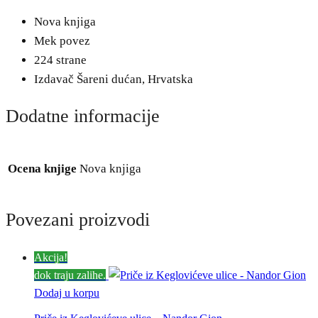
Nova knjiga
Mek povez
224 strane
Izdavač Šareni dućan, Hrvatska
Dodatne informacije
Ocena knjige
Nova knjiga
Povezani proizvodi
Akcija!
dok traju zalihe.
Dodaj u korpu