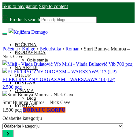
Skip to navigation
Skip to content
Products search
POČETNA
Početna
•
Knjige
•
Beletristika
•
Roman
•
Smrt Bunnya Munroa –
PRODAVNICA
Nick Cave
Opis stanja
Misli - Vlada Bulatović Vib
700
рсд
NA AKCIJI
OTKUP
ELEKTRYCZNY ORGAZAM – WARSZAWA ’13 (LP)
DOSTAVA
2.500
рсд
O NAMA
Blog
Smrt Bunnya Munroa – Nick Cave
KONTAKT
1.500
рсд
DODAJ U KORPU
Odaberite kategoriju