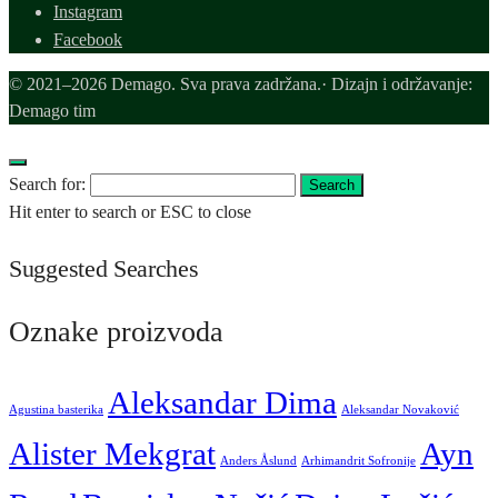
Instagram
Facebook
© 2021–2026 Demago. Sva prava zadržana.· Dizajn i održavanje:
Demago tim
Search for:
Search
Hit enter to search or ESC to close
Suggested Searches
Oznake proizvoda
Aleksandar Dima
Agustina basterika
Aleksandar Novaković
Alister Mekgrat
Ayn
Anders Åslund
Arhimandrit Sofronije