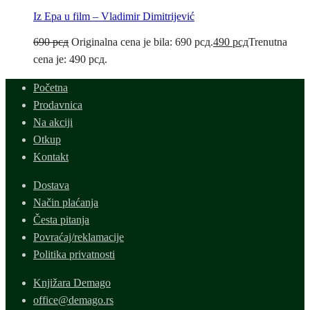
Iz Epa u film – Vladimir Dimitrijević
690
рсд
Originalna cena je bila: 690 рсд.
490
рсд
Trenutna
cena je: 490 рсд.
Početna
Prodavnica
Na akciji
Otkup
Kontakt
Dostava
Način plaćanja
Česta pitanja
Povraćaj/reklamacije
Politika privatnosti
Knjižara Demago
office@demago.rs