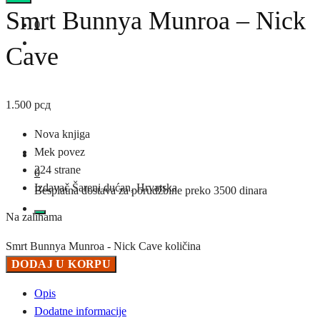
Smrt Bunnya Munroa – Nick
0
Cave
1.500
рсд
Nova knjiga
Mek povez
224 strane
0
Izdavač Šareni dućan, Hrvatska
Besplatna dostava za porudžbine preko 3500 dinara
Na zalihama
Smrt Bunnya Munroa - Nick Cave količina
DODAJ U KORPU
Opis
Dodatne informacije