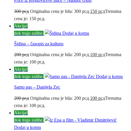
Priče iz Keglovićeve ulice – Nandor Gion
300
рсд
Originalna cena je bila: 300 рсд.
150
рсд
Trenutna
cena je: 150 рсд.
Akcija!
dok traju zalihe.
Dodaj u korpu
Šidina – časopis za kulturu
200
рсд
Originalna cena je bila: 200 рсд.
100
рсд
Trenutna
cena je: 100 рсд.
Akcija!
dok traju zalihe.
Dodaj u korpu
Samo pas – Danijela Zec
200
рсд
Originalna cena je bila: 200 рсд.
100
рсд
Trenutna
cena je: 100 рсд.
Akcija!
dok traju zalihe.
Dodaj u korpu