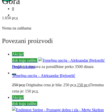
Gora
0
1.650
рсд
Nema na zalihama
Povezani proizvodi
Akcija!
dok traju zalihe.
0
Dodaj u korpu
Besplatna dostava za porudžbine preko 3500 dinara
Temeljna opcija – Aleksandar Bjelogrlić
250
рсд
Originalna cena je bila: 250 рсд.
150
рсд
Trenutna
cena je: 150 рсд.
Akcija!
dok traju zalihe.