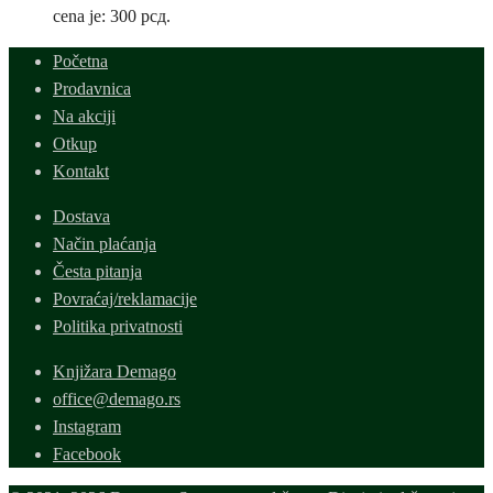
cena je: 300 рсд.
Početna
Prodavnica
Na akciji
Otkup
Kontakt
Dostava
Način plaćanja
Česta pitanja
Povraćaj/reklamacije
Politika privatnosti
Knjižara Demago
office@demago.rs
Instagram
Facebook