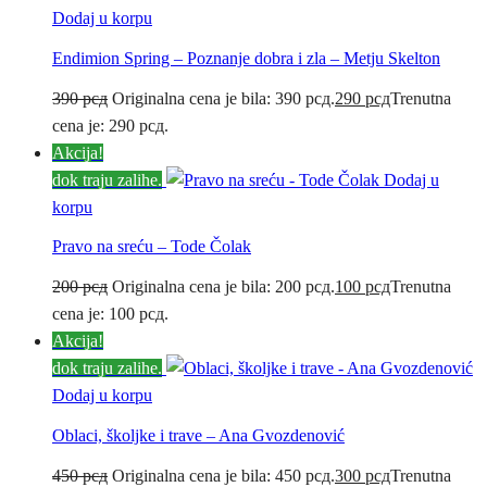
Dodaj u korpu
Endimion Spring – Poznanje dobra i zla – Metju Skelton
390
рсд
Originalna cena je bila: 390 рсд.
290
рсд
Trenutna
cena je: 290 рсд.
Akcija!
dok traju zalihe.
Dodaj u
korpu
Pravo na sreću – Tode Čolak
200
рсд
Originalna cena je bila: 200 рсд.
100
рсд
Trenutna
cena je: 100 рсд.
Akcija!
dok traju zalihe.
Dodaj u korpu
Oblaci, školjke i trave – Ana Gvozdenović
450
рсд
Originalna cena je bila: 450 рсд.
300
рсд
Trenutna