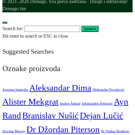
© 2021–2026 Demago. Sva prava zadržana.· Dizajn i održavanje:
Demago tim
Search for:
Search
Hit enter to search or ESC to close
Suggested Searches
Oznake proizvoda
Aleksandar Dima
Agustina basterika
Aleksandar Novaković
Alister Mekgrat
Ayn
Anders Åslund
Arhimandrit Sofronije
Rand
Branislav Nušić
Dejan Lučić
Dr Džordan Piterson
Douglas Murray
Dr Vladan Đorđević