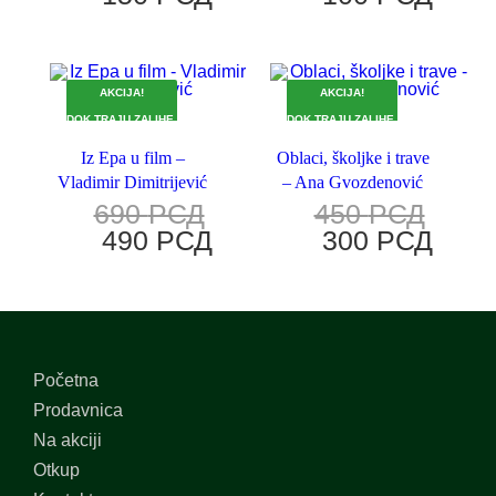
AKCIJA!
AKCIJA!
DOK TRAJU ZALIHE.
DOK TRAJU ZALIHE.
Iz Epa u film –
Oblaci, školjke i trave
Vladimir Dimitrijević
– Ana Gvozdenović
690
РСД
450
РСД
490
РСД
300
РСД
Početna
Prodavnica
Na akciji
Otkup