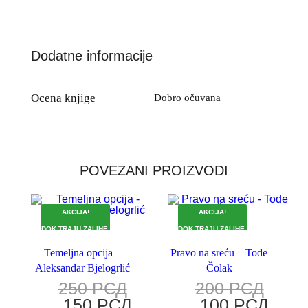
Dodatne informacije
Ocena knjige
Dobro očuvana
POVEZANI PROIZVODI
AKCIJA!
AKCIJA!
DOK TRAJU ZALIHE.
DOK TRAJU ZALIHE.
Temeljna opcija –
Pravo na sreću – Tode
Aleksandar Bjelogrlić
Čolak
250
РСД
200
РСД
150
РСД
100
РСД