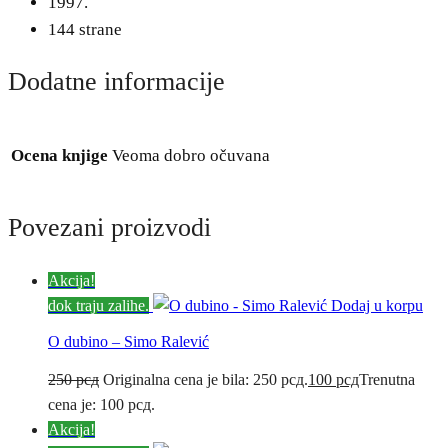
1997.
144 strane
Dodatne informacije
Ocena knjige
Veoma dobro očuvana
Povezani proizvodi
Akcija!
dok traju zalihe.
Dodaj u korpu
O dubino – Simo Ralević
250
рсд
Originalna cena je bila: 250 рсд.
100
рсд
Trenutna
cena je: 100 рсд.
Akcija!