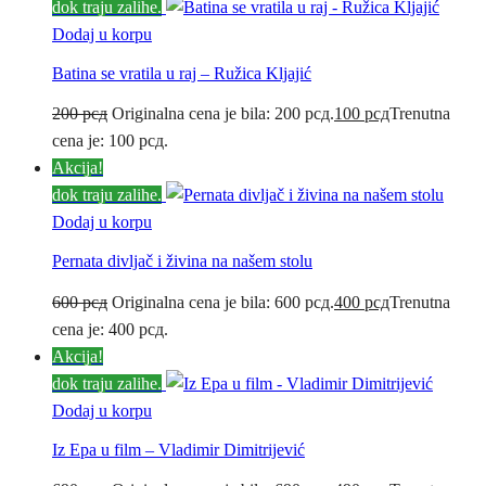
dok traju zalihe.
Dodaj u korpu
Batina se vratila u raj – Ružica Kljajić
200
рсд
Originalna cena je bila: 200 рсд.
100
рсд
Trenutna
cena je: 100 рсд.
Akcija!
dok traju zalihe.
Dodaj u korpu
Pernata divljač i živina na našem stolu
600
рсд
Originalna cena je bila: 600 рсд.
400
рсд
Trenutna
cena je: 400 рсд.
Akcija!
dok traju zalihe.
Dodaj u korpu
Iz Epa u film – Vladimir Dimitrijević