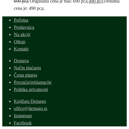
690
рсд
Originalna cena je bila: 690 рсд.
490
рсд
Trenutna
cena je: 490 рсд.
Početna
Prodavnica
Na akciji
Otkup
Kontakt
Dostava
Način plaćanja
Česta pitanja
Povraćaj/reklamacije
Politika privatnosti
Knjižara Demago
office@demago.rs
Instagram
Facebook