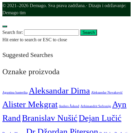
© 2021–2026 Demago. Sva prava zadržana.· Dizajn i održavanje:
Demago tim
Search for:
Search
Hit enter to search or ESC to close
Suggested Searches
Oznake proizvoda
Aleksandar Dima
Agustina basterika
Aleksandar Novaković
Alister Mekgrat
Ayn
Anders Åslund
Arhimandrit Sofronije
Rand
Branislav Nušić
Dejan Lučić
Dr Džordan Piterson