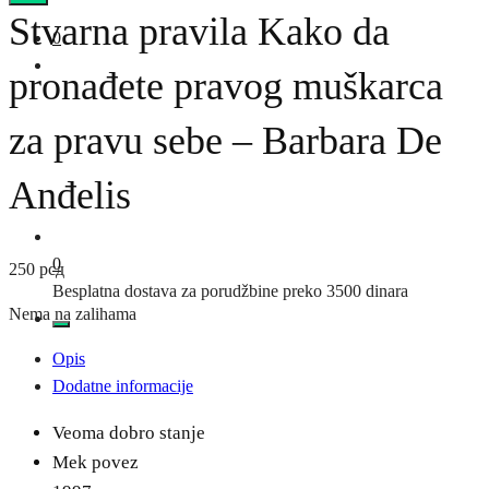
Stvarna pravila Kako da
0
pronađete pravog muškarca
za pravu sebe – Barbara De
Anđelis
0
250
рсд
Besplatna dostava za porudžbine preko 3500 dinara
Nema na zalihama
Opis
Dodatne informacije
Veoma dobro stanje
Mek povez