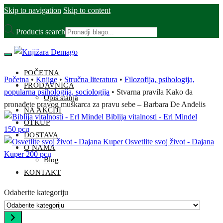
Skip to navigation
Skip to content
Products search
POČETNA
Početna
•
Knjige
•
Stručna literatura
•
Filozofija, psihologija,
PRODAVNICA
popularna psihologija, sociologija
•
Stvarna pravila Kako da
Opis stanja
pronađete pravog muškarca za pravu sebe – Barbara De Anđelis
NA AKCIJI
Biblija vitalnosti - Erl Mindel
OTKUP
150
рсд
DOSTAVA
Osvetlite svoj život - Dajana
O NAMA
Kuper
200
рсд
Blog
KONTAKT
Odaberite kategoriju