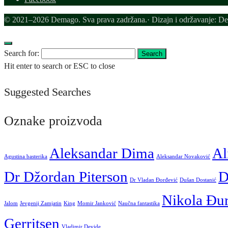
© 2021–2026 Demago. Sva prava zadržana.· Dizajn i održavanje: D
Search for:
Search
Hit enter to search or ESC to close
Suggested Searches
Oznake proizvoda
Aleksandar Dima
Al
Agustina basterika
Aleksandar Novaković
Dr Džordan Piterson
D
Dr Vladan Đorđević
Dušan Dostanić
Nikola Đu
Jalom
Jevgenij Zamjatin
King
Momir Janković
Naučna fantastika
Gerritsen
Vladimir Devide