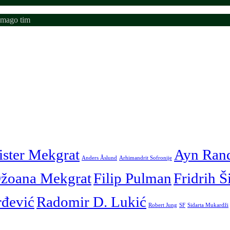
emago tim
ister Mekgrat
Ayn Ran
Anders Åslund
Arhimandrit Sofronije
žoana Mekgrat
Filip Pulman
Fridrih Š
rđević
Radomir D. Lukić
Robert Jung
SF
Sidarta Mukardži