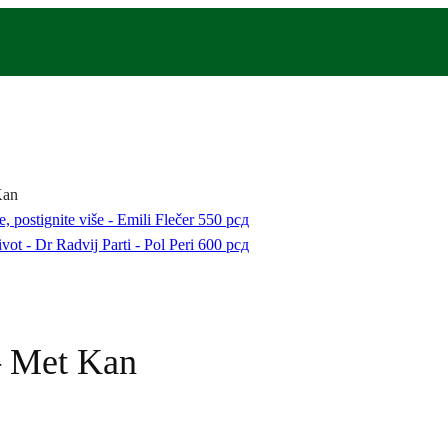
Kan
e, postignite više - Emili Flečer
550
рсд
vot - Dr Radvij Parti - Pol Peri
600
рсд
– Met Kan