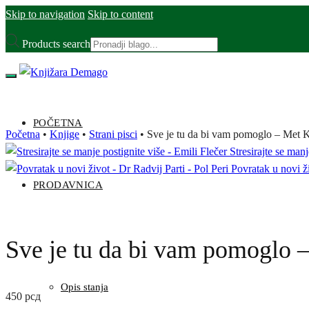
Skip to navigation
Skip to content
Products search
POČETNA
Početna
•
Knjige
•
Strani pisci
•
Sve je tu da bi vam pomoglo – Met 
Stresirajte se manj
Povratak u novi ži
PRODAVNICA
Sve je tu da bi vam pomoglo 
Opis stanja
450
рсд