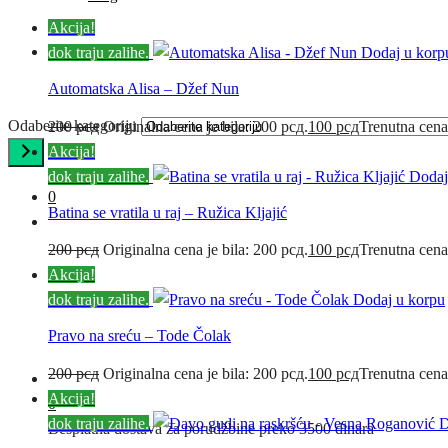
Akcija!
KONTAKT
dok traju zalihe.
Dodaj u korp
Automatska Alisa – Džef Nun
Odaberite kategoriju
200
рсд
Originalna cena je bila: 200 рсд.
100
рсд
Trenutna cena
Akcija!
dok traju zalihe.
Dodaj
0
Batina se vratila u raj – Ružica Kljajić
200
рсд
Originalna cena je bila: 200 рсд.
100
рсд
Trenutna cena
Akcija!
dok traju zalihe.
Dodaj u korpu
Pravo na sreću – Tode Čolak
200
рсд
Originalna cena je bila: 200 рсд.
100
рсд
Trenutna cena
Akcija!
0
dok traju zalihe.
D
Besplatna dostava za porudžbine preko 3500 dinara