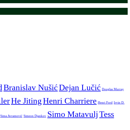
d
Branislav Nušić
Dejan Lučić
Douglas Murray
iler
He Jiting
Henri Charriere
Henri Ford
Irvin D.
Simo Matavulj
Tess
Sima Avramović
Simeon Djankov