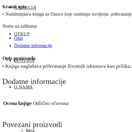
Kratak opis
NA AKCIJI
• Nadahnjujuća knjiga za čitaoce koje zanimaju isceljenje, prihvatanje 
Nema na zalihama
OTKUP
Opis
Dodatne informacije
Opis proizvoda
DOSTAVA
• Knjiga naglašava prihvatanje životnih iskustava kao prilika 
Dodatne informacije
O NAMA
Ocena knjige
Odlično očuvana
Povezani proizvodi
Blog