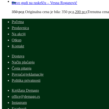
Đavo gudi na raskršću – Vesna Roganović
350
рсд
Originalna cena je bila: 350 рсд.
200
рсд
Trenutna cena
Početna
Prodavnica
Na akciji
Otkup
Kontakt
Dostava
Način plaćanja
Česta pitanja
Povraćaj/reklamacije
Politika privatnosti
Knjižara Demago
office@demago.rs
Instagram
Facebook